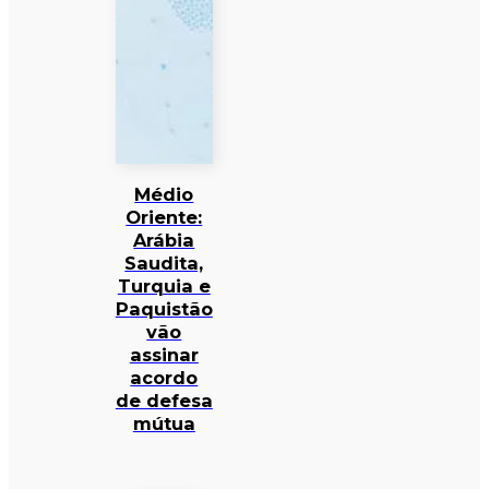
Médio
Oriente:
Arábia
Saudita,
Turquia e
Paquistão
vão
assinar
acordo
de defesa
mútua