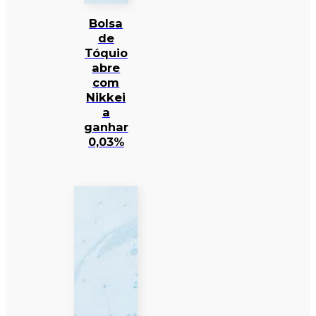
Bolsa
de
Tóquio
abre
com
Nikkei
a
ganhar
0,03%