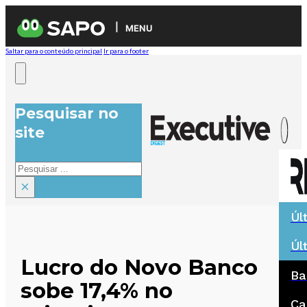
MENU
Saltar para o conteúdo principal
Ir para o footer
Pesquisar no
site
Pesquisar
×
Úl
Úl
Lucro do Novo Banco
Ba
sobe 17,4% no
Ca