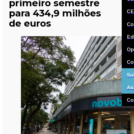
primeiro semestre
para 434,9 milhões
CE
de euros
Co
Ed
Op
Co
Su
As
Co