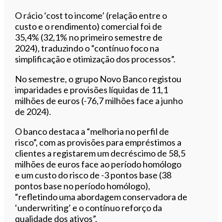
O rácio ‘cost to income’ (relação entre o
custo e o rendimento) comercial foi de
35,4% (32,1% no primeiro semestre de
2024), traduzindo o “contínuo foco na
simplificação e otimização dos processos”.
No semestre, o grupo Novo Banco registou
imparidades e provisões líquidas de 11,1
milhões de euros (-76,7 milhões face a junho
de 2024).
O banco destaca a “melhoria no perfil de
risco”, com as provisões para empréstimos a
clientes a registarem um decréscimo de 58,5
milhões de euros face ao período homólogo
e um custo do risco de -3 pontos base (38
pontos base no período homólogo),
“refletindo uma abordagem conservadora de
‘underwriting’ e o contínuo reforço da
qualidade dos ativos”.