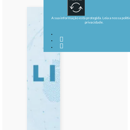
A sua informação está protegida. Leia a nossa políti
privacidade.