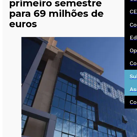
primeiro semestre
para 69 milhões de
CE
euros
Co
Ed
Op
Co
Su
As
Co