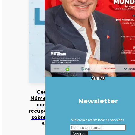
ASSINAR
Ceuta:
Número de
Newsletter
corpos
recuperados
sobre para
Subscreva e receba todas as novidades.
82
Assinar