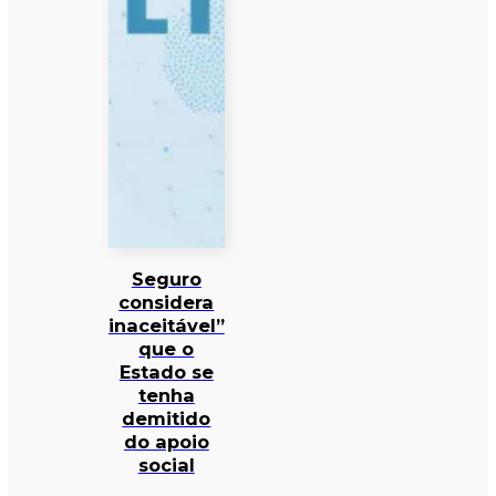
Seguro
considera
inaceitável”
que o
Estado se
tenha
demitido
do apoio
social