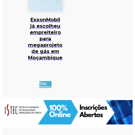
ExxonMobil
já escolheu
empreiteiro
para
megaprojeto
de gás em
Moçambique
Mais
Notícias