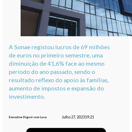
A Sonae registou lucros de 69 milhões
de euros no primeiro semestre, uma
diminuição de 41,6% face ao mesmo
período do ano passado, sendo o
resultado reflexo do apoio às famílias,
aumento de impostos e expansão do
investimento.
Julho 27, 2023
19:21
Executive Digest com Lusa