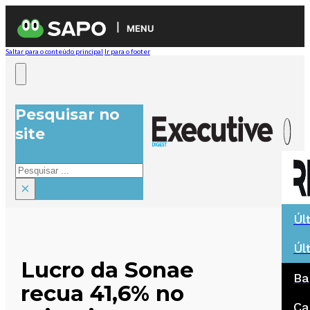
MENU
Saltar para o conteúdo principal
Ir para o footer
Pesquisar no
site
Pesquisar
×
Úl
Úl
Lucro da Sonae
Ba
recua 41,6% no
Ca