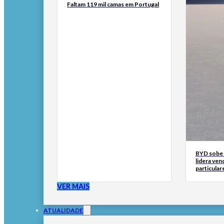
Faltam 119 mil camas em Portugal
BYD sobe 
lidera ven
particular
VER MAIS
ATUALIDADE