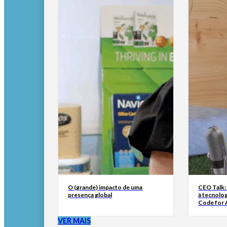
O (grande) impacto de uma
CEO Talk:
presença global
à tecnolog
Code for A
VER MAIS