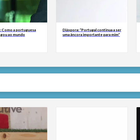
a: Como a portuguesa
Diáspora: “Portugal continua a ser
egou ao mundo
uma âncora importante para mim”