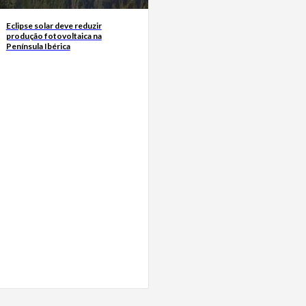
Eclipse solar deve reduzir
produção fotovoltaica na
Península Ibérica