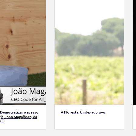
 Democratizar o acesso
A Floresta: Um legado vivo
ia, João Magalhães, da
ll_