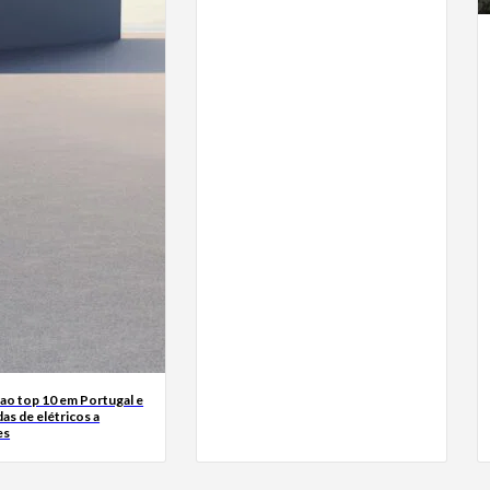
ao top 10 em Portugal e
das de elétricos a
es