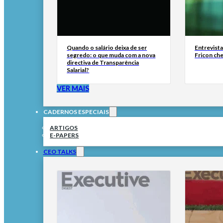
Quando o salário deixa de ser
Entrevist
segredo: o que muda com a nova
Fricon ch
directiva de Transparência
Salarial?
VER MAIS
CADERNOS ESPECIAIS
ARTIGOS
E-PAPERS
CEO TALKS