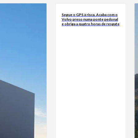
Segue o GPS à risca. Acaba com o
Volvo preso numa ponte pedonal
e obriga a quatro horas de resgate