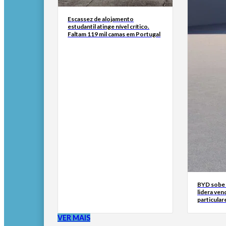
Escassez de alojamento
estudantil atinge nível crítico.
Faltam 119 mil camas em Portugal
BYD sobe 
lidera ven
particular
VER MAIS