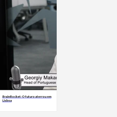
BrainRocket: O futuro aterrou em
Lisboa