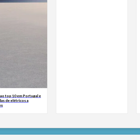
ao top 10 em Portugal e
das de elétricos a
es