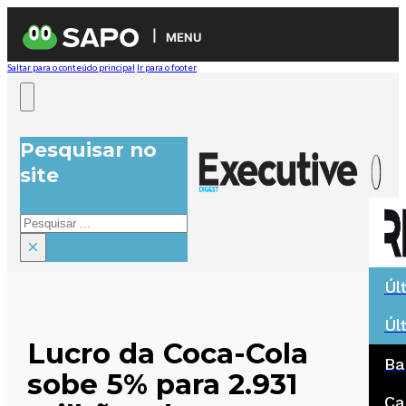
MENU
Saltar para o conteúdo principal
Ir para o footer
Pesquisar no
site
Pesquisar
×
Úl
Úl
Lucro da Coca-Cola
Ba
sobe 5% para 2.931
Ca