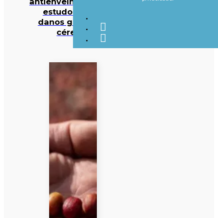
antienvelhecimento:
estudo deteta
danos graves no
cérebro