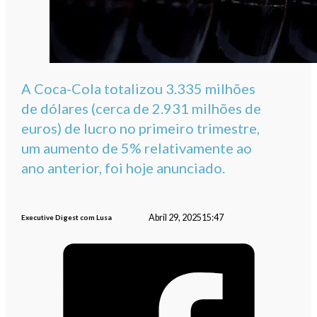
A Coca-Cola totalizou 3.335 milhões
de dólares (cerca de 2.931 milhões de
euros) de lucro no primeiro trimestre,
um aumento de 5% relativamente ao
ano anterior, foi hoje anunciado.
Abril 29, 2025
15:47
Executive Digest com Lusa