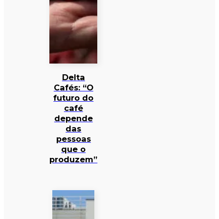
Delta
Cafés: “O
futuro do
café
depende
das
pessoas
que o
produzem”