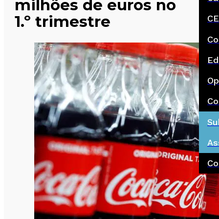
milhões de euros no
1.º trimestre
CE
Co
Ed
Op
Co
Su
As
Co