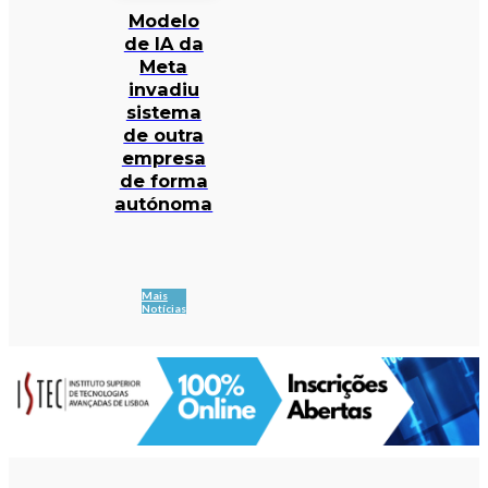
Modelo
de IA da
Meta
invadiu
sistema
de outra
empresa
de forma
autónoma
Mais
Notícias