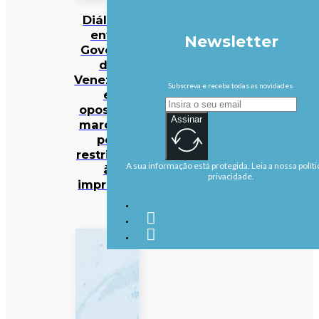
Diálogo
entre
Newsletter
Governo
da
Venezuela
Subscreva e receba todas as novidades.
e
oposição
Assinar
marcado
por
restrições
A sua informação está protegida. Leia a nossa políti
à
privacidade.
imprensa