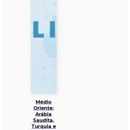
Médio
Oriente:
Arábia
Saudita,
Turquia e