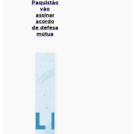
Paquistão
vão
assinar
acordo
de defesa
mútua