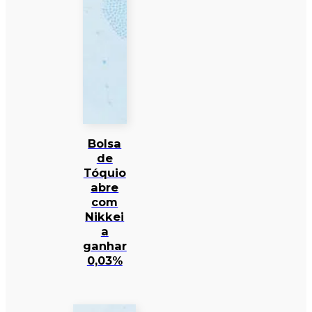
Bolsa
de
Tóquio
abre
com
Nikkei
a
ganhar
0,03%