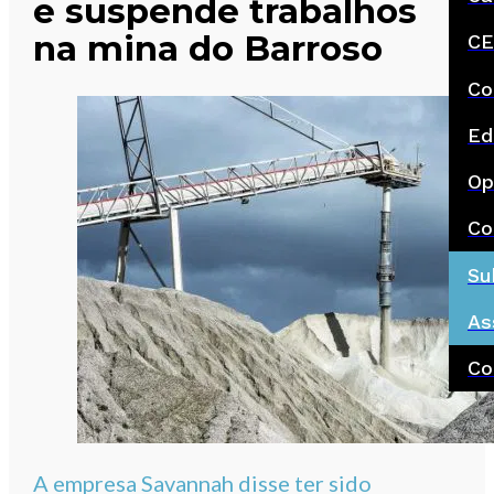
e suspende trabalhos
na mina do Barroso
CE
Co
Ed
Op
Co
Su
As
Co
A empresa Savannah disse ter sido