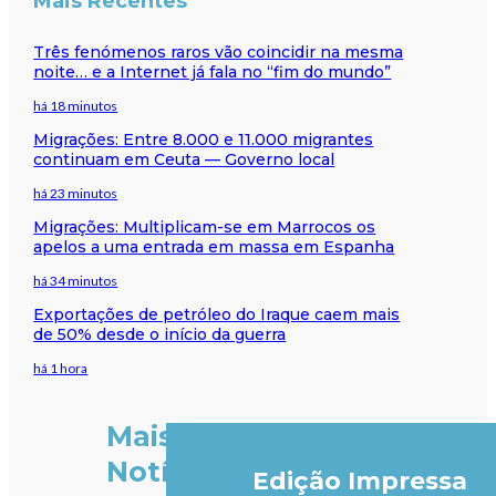
Mais Recentes
Três fenómenos raros vão coincidir na mesma
noite… e a Internet já fala no “fim do mundo”
há 18 minutos
Migrações: Entre 8.000 e 11.000 migrantes
continuam em Ceuta — Governo local
há 23 minutos
Migrações: Multiplicam-se em Marrocos os
apelos a uma entrada em massa em Espanha
há 34 minutos
Exportações de petróleo do Iraque caem mais
de 50% desde o início da guerra
há 1 hora
Mais
Notícias
Edição Impressa