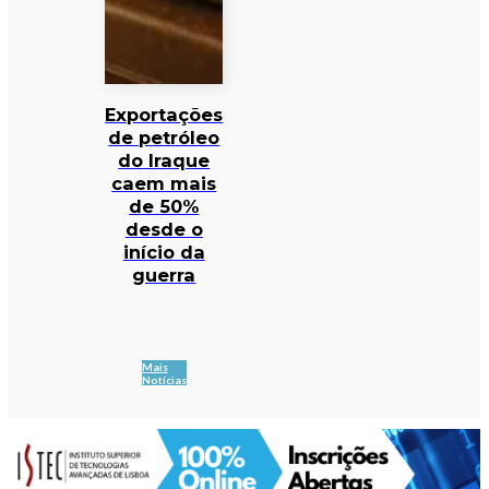
Exportações
de petróleo
do Iraque
caem mais
de 50%
desde o
início da
guerra
Mais
Notícias