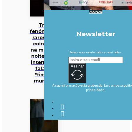
ASSINAR
Três
fenómenos
Newsletter
raros vão
coincidir
na mesma
Subscreva e receba todas as novidades.
noite… e a
Internet já
Assinar
fala no
“fim do
mundo”
A sua informação está protegida. Leia a nossa políti
privacidade.