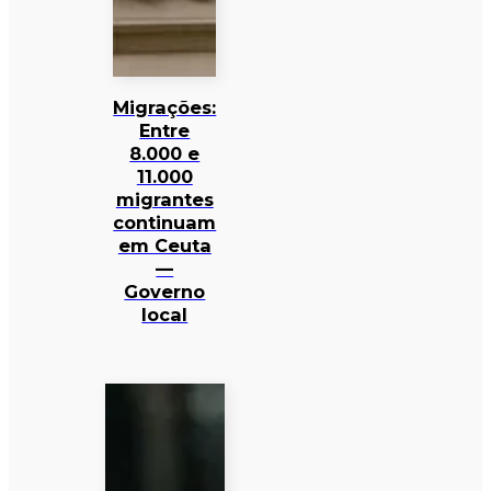
Migrações:
Entre
8.000 e
11.000
migrantes
continuam
em Ceuta
—
Governo
local