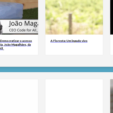
 Democratizar o acesso
A Floresta: Um legado vivo
ia, João Magalhães, da
ll_