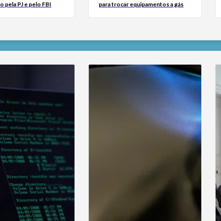
o pela PJ e pelo FBI
para trocar equipamentos a gás