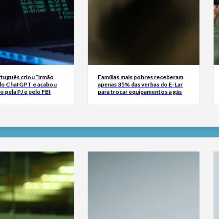
tuguês criou “irmão
Famílias mais pobres receberam
do ChatGPT e acabou
apenas 35% das verbas do E-Lar
o pela PJ e pelo FBI
para trocar equipamentos a gás