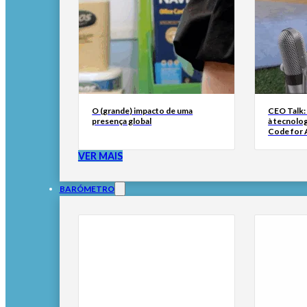
O (grande) impacto de uma
CEO Talk:
presença global
à tecnolog
Code for A
VER MAIS
BARÓMETRO