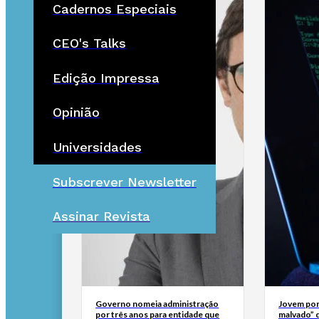
Cadernos Especiais
CEO's Talks
Edição Impressa
Opinião
Universidades
Subscrever Newsletter
Assinar Revista
Governo nomeia administração
Jovem por
por três anos para entidade que
malvado” 