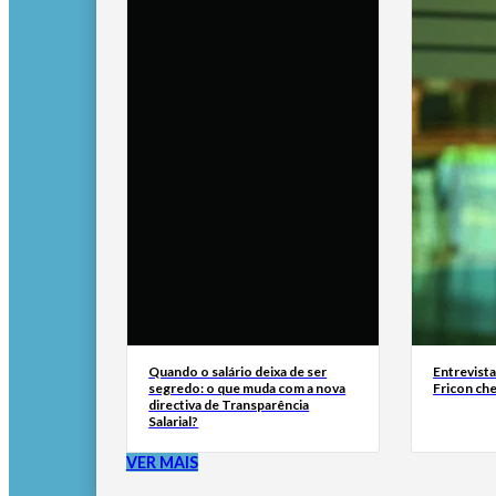
Quando o salário deixa de ser
Entrevist
segredo: o que muda com a nova
Fricon ch
directiva de Transparência
Salarial?
VER MAIS