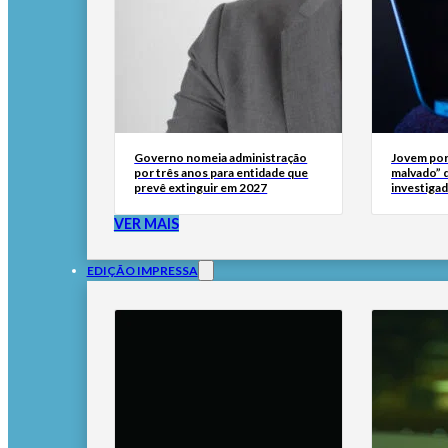
Governo nomeia administração
Jovem por
por três anos para entidade que
malvado” 
prevê extinguir em 2027
investigad
VER MAIS
EDIÇÃO IMPRESSA