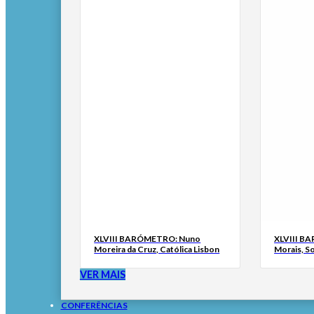
XLVIII BARÓMETRO: Nuno
XLVIII B
Moreira da Cruz, Católica Lisbon
Morais, S
VER MAIS
CONFERÊNCIAS