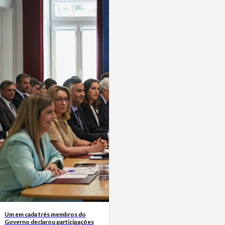
Um em cada três membros do
Governo declarou participações