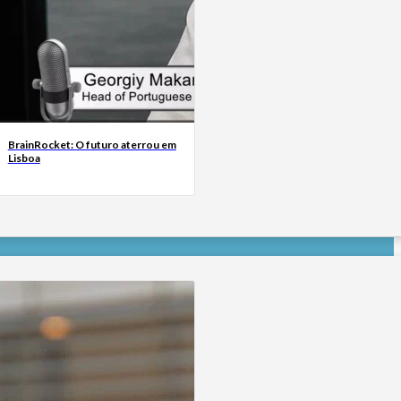
BrainRocket: O futuro aterrou em
Lisboa