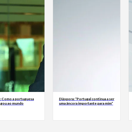
a: Como a portuguesa
Diáspora: “Portugal continua a ser
egou ao mundo
uma âncora importante para mim”