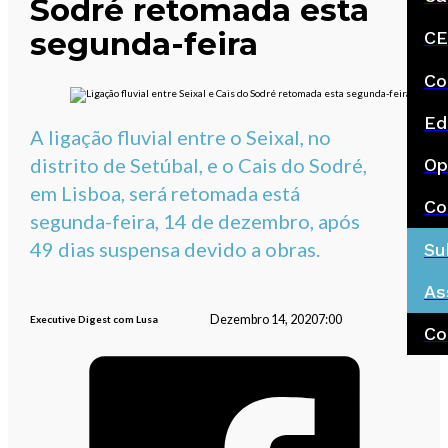
Sodré retomada esta
segunda-feira
CE
Co
Ed
A ligação fluvial entre o Seixal, no
distrito de Setúbal, e o Cais do Sodré,
Op
em Lisboa, será retomada está
Co
segunda-feira, 14 de dezembro, após
49 dias suspensa devido a obras.
Su
As
Dezembro 14, 2020
7:00
Executive Digest com Lusa
Co