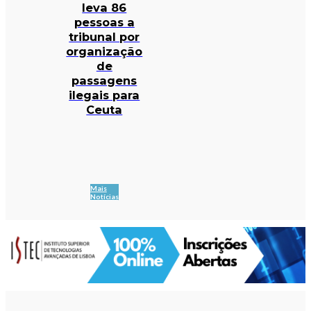
leva 86
pessoas a
tribunal por
organização
de
passagens
ilegais para
Ceuta
Mais
Notícias