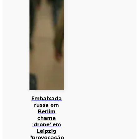
Embaixada
russa em
Berlim
chama
‘drone’ em
Leipzig
“provocação