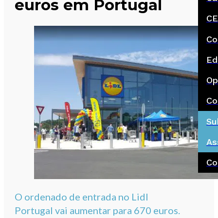
euros em Portugal
CE
Co
Ed
Op
Co
Su
As
Co
O ordenado de entrada no Lidl
Portugal vai aumentar para 670 euros.