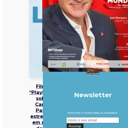
ASSINAR
Filme
“Playback”
Newsletter
sobre
Carlos
Paião
Subscreva e receba todas as novidades.
estreia-se
em mais
Assinar