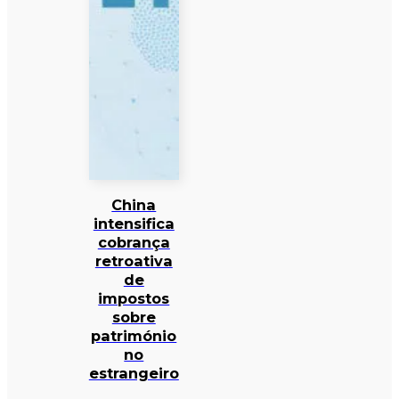
China
intensifica
cobrança
retroativa
de
impostos
sobre
património
no
estrangeiro