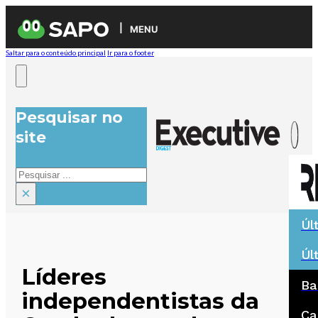
MENU
Saltar para o conteúdo principal
Ir para o footer
Pesquisar no
site
Pesquisar
×
Úl
Úl
Líderes
Ba
independentistas da
Ca