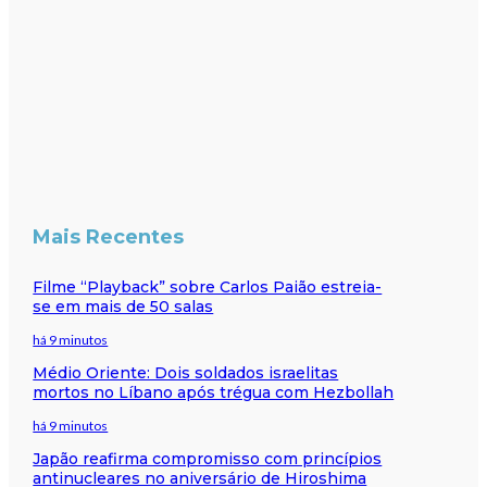
Mais Recentes
Filme “Playback” sobre Carlos Paião estreia-
se em mais de 50 salas
há 9 minutos
Médio Oriente: Dois soldados israelitas
mortos no Líbano após trégua com Hezbollah
há 9 minutos
Japão reafirma compromisso com princípios
antinucleares no aniversário de Hiroshima