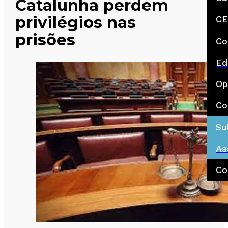
Catalunha perdem
privilégios nas
CE
prisões
Co
Ed
Op
Co
Su
As
Co