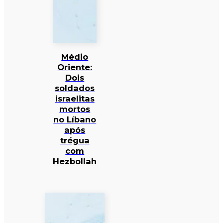
Médio
Oriente:
Dois
soldados
israelitas
mortos
no Líbano
após
trégua
com
Hezbollah