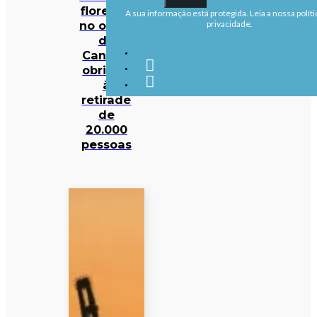
florestal
A sua informação está protegida. Leia a nossa políti
no oeste
privacidade.
do
Canadá
obrigou
à
retirade
de
20.000
pessoas