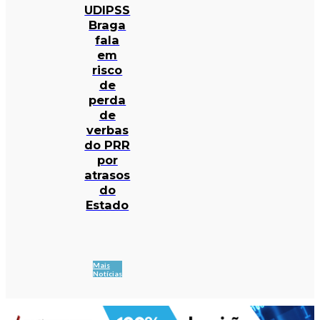
UDIPSS
Braga
fala
em
risco
de
perda
de
verbas
do PRR
por
atrasos
do
Estado
Mais
Notícias