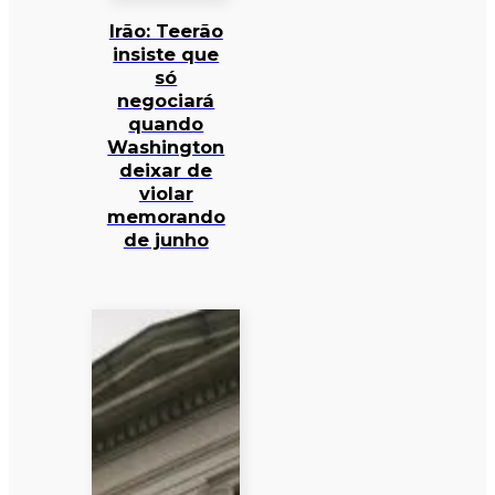
Irão: Teerão
insiste que
só
negociará
quando
Washington
deixar de
violar
memorando
de junho