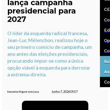
lança campanha
presidencial para
CE
2027
Co
Ed
O líder da esquerda radical francesa,
Jean-Luc Mélenchon, realizou hoje o
Op
seu primeiro comício de campanha, um
Co
ano antes das eleições presidenciais,
procurando impor-se como a única
Su
opção viável à esquerda para derrotar
As
a extrema-direita.
Co
Junho 7, 2026
19:57
Executive Digest com Lusa