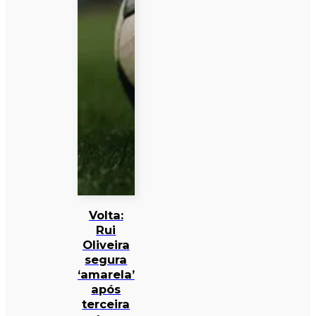
Volta:
Rui
Oliveira
segura
‘amarela’
após
terceira