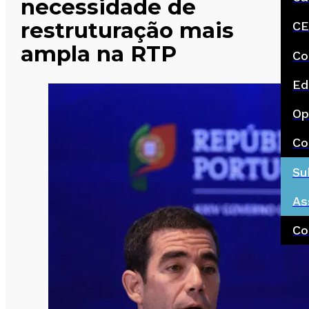
necessidade de
restruturação mais
CE
ampla na RTP
Co
Ed
Op
Co
Su
As
Co