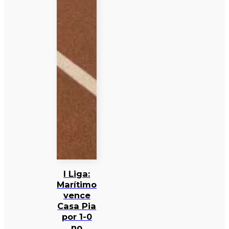
I Liga:
Marítimo
vence
Casa Pia
por 1-0
no