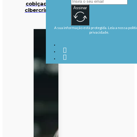
cobiçado pelos
Assinar
cibercriminosos
A sua informação está protegida. Leia a nossa políti
privacidade.