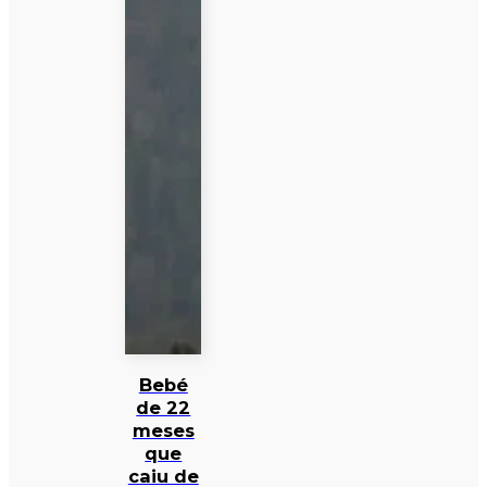
Bebé
de 22
meses
que
caiu de