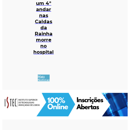
um 4º
andar
nas
Caldas
da
Rainha
morre
no
hospital
Mais
Notícias