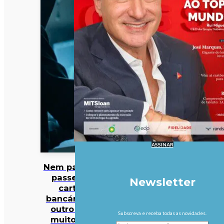
ASSINAR
Nem palavras-
passe nem
Newsletter
cartões
bancários: há
outro dado
Subscreva e receba todas as novidades.
muito mais