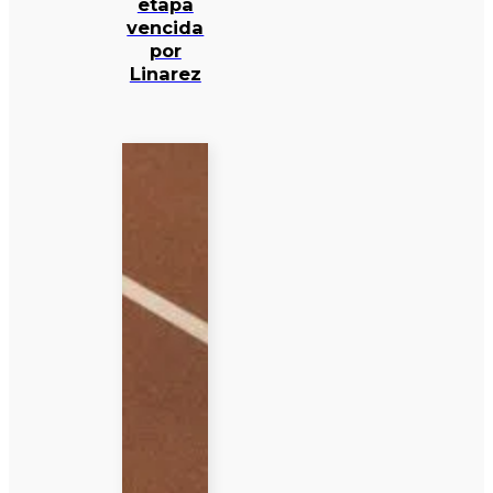
etapa
vencida
por
Linarez