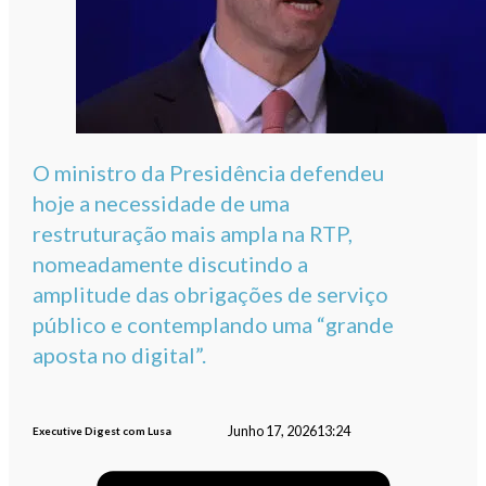
O ministro da Presidência defendeu
hoje a necessidade de uma
restruturação mais ampla na RTP,
nomeadamente discutindo a
amplitude das obrigações de serviço
público e contemplando uma “grande
aposta no digital”.
Junho 17, 2026
13:24
Executive Digest com Lusa