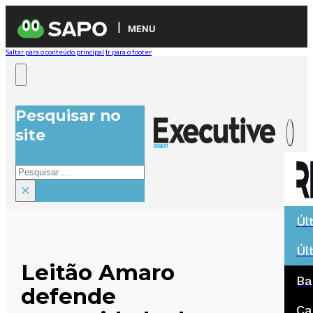
MENU
Saltar para o conteúdo principal
Ir para o footer
Pesquisar no
site
Pesquisar
×
Úl
Úl
Leitão Amaro
Ba
defende
Ca