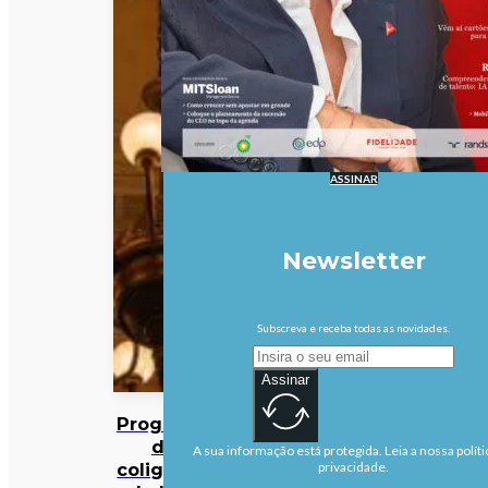
ASSINAR
Newsletter
Subscreva e receba todas as novidades.
Assinar
Programa
da
A sua informação está protegida. Leia a nossa políti
coligação
privacidade.