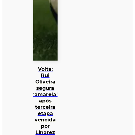
Volta:
Rui
Oliveira
segura
‘amarela’
após
terceira
etapa
vencida
por
Linarez