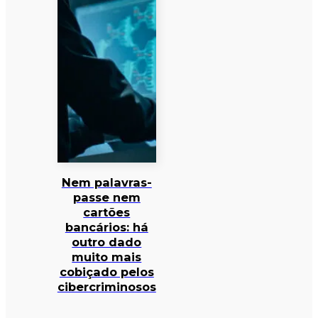
Nem palavras-
passe nem
cartões
bancários: há
outro dado
muito mais
cobiçado pelos
cibercriminosos