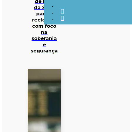
de Lula
da Silva
para a
reeleição
com foco
na
soberania
e
segurança