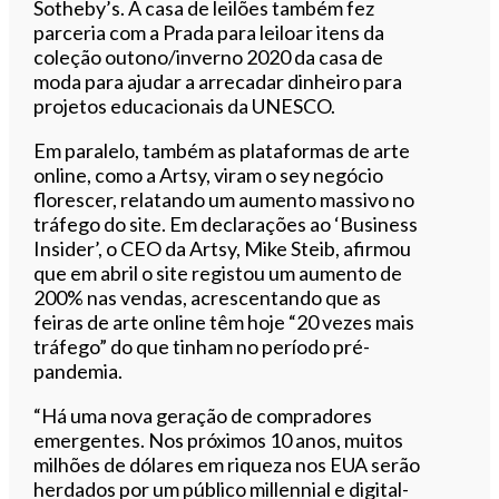
Sotheby’s. A casa de leilões também fez
parceria com a Prada para leiloar itens da
coleção outono/inverno 2020 da casa de
moda para ajudar a arrecadar dinheiro para
projetos educacionais da UNESCO.
Em paralelo, também as plataformas de arte
online, como a Artsy, viram o sey negócio
florescer, relatando um aumento massivo no
tráfego do site. Em declarações ao ‘Business
Insider’, o CEO da Artsy, Mike Steib, afirmou
que em abril o site registou um aumento de
200% nas vendas, acrescentando que as
feiras de arte online têm hoje “20 vezes mais
tráfego” do que tinham no período pré-
pandemia.
“Há uma nova geração de compradores
emergentes. Nos próximos 10 anos, muitos
milhões de dólares em riqueza nos EUA serão
herdados por um público millennial e digital-