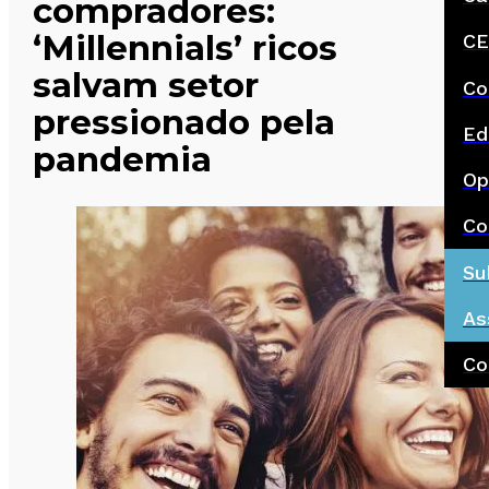
compradores:
‘Millennials’ ricos
CE
salvam setor
Co
pressionado pela
Ed
pandemia
Op
Co
Su
As
Co