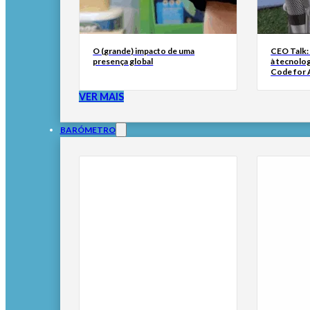
O (grande) impacto de uma
CEO Talk:
presença global
à tecnolog
Code for A
VER MAIS
BARÓMETRO