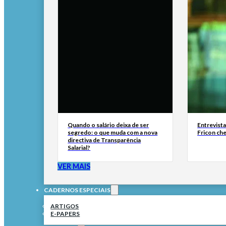
Quando o salário deixa de ser
Entrevist
segredo: o que muda com a nova
Fricon ch
directiva de Transparência
Salarial?
VER MAIS
CADERNOS ESPECIAIS
ARTIGOS
E-PAPERS