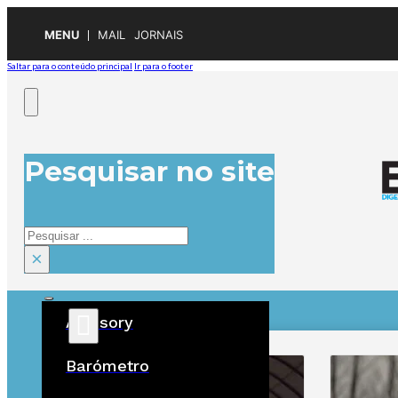
MENU
MAIL
JORNAIS
Saltar para o conteúdo principal
Ir para o footer
Pesquisar no site
Pesquisar
×
Advisory
ÚLTIMAS
Barómetro