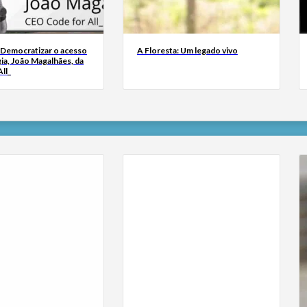
 Democratizar o acesso
A Floresta: Um legado vivo
ia, João Magalhães, da
ll_