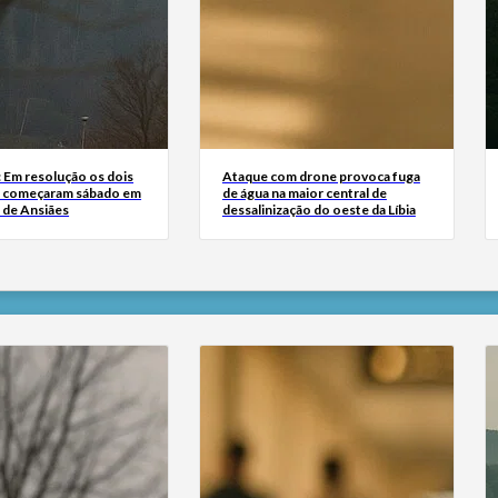
: Em resolução os dois
Ataque com drone provoca fuga
e começaram sábado em
de água na maior central de
 de Ansiães
dessalinização do oeste da Líbia