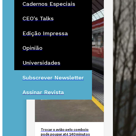
Cadernos Especiais
CEO's Talks
Edição Impressa
Opinião
Universidades
Subscrever Newsletter
Assinar Revista
Trocar o avião pelo comboio
pode poupar até 140 minutos