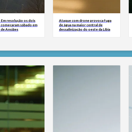
: Em resolução os dois
Ataque com drone provoca fuga
e começaram sábado em
de água na maior central de
 de Ansiães
dessalinização do oeste da Líbia