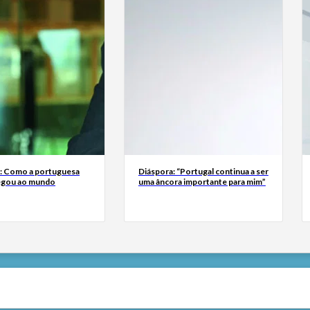
a: Como a portuguesa
Diáspora: “Portugal continua a ser
egou ao mundo
uma âncora importante para mim”