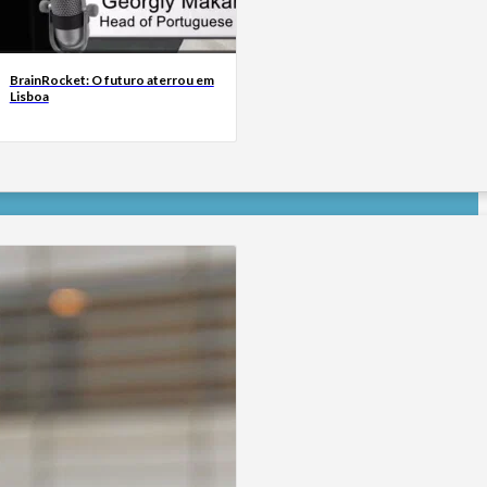
BrainRocket: O futuro aterrou em
Lisboa