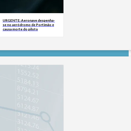
URGENTE: Aeronave despenha-
se no aeródromo de Portimão e
causa morte do piloto