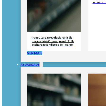
ser um err
Irão: Guarda Revolucionária diz
que reabrirá Ormuz quando EUA
aceitarem condições de Teerão
VER MAIS
ATUALIDADE