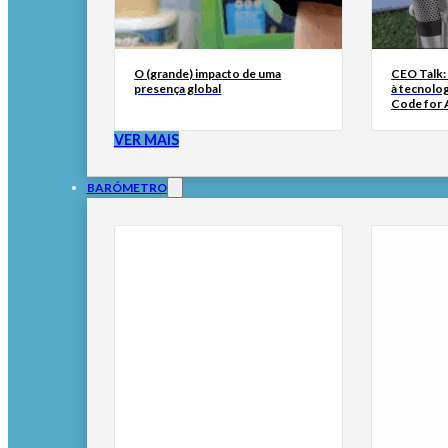
O (grande) impacto de uma
CEO Talk:
presença global
à tecnolog
Code for A
VER MAIS
BARÓMETRO