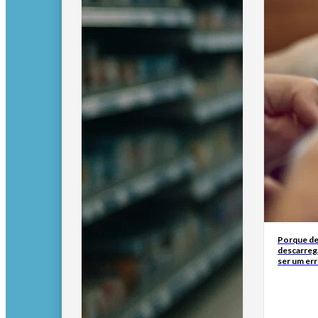
Porque de
descarreg
ser um err