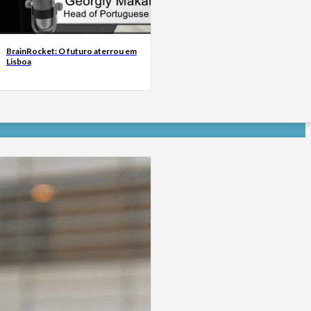
BrainRocket: O futuro aterrou em
Lisboa