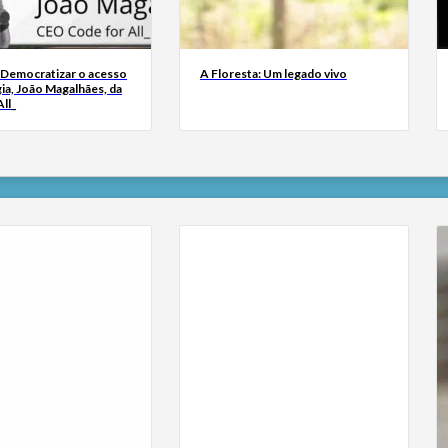
 Democratizar o acesso
A Floresta: Um legado vivo
ia, João Magalhães, da
ll_