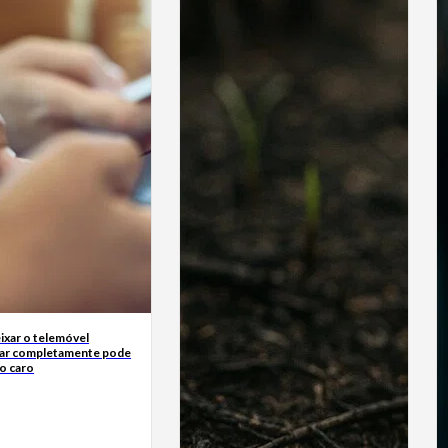
ixar o telemóvel
ar completamente pode
o caro