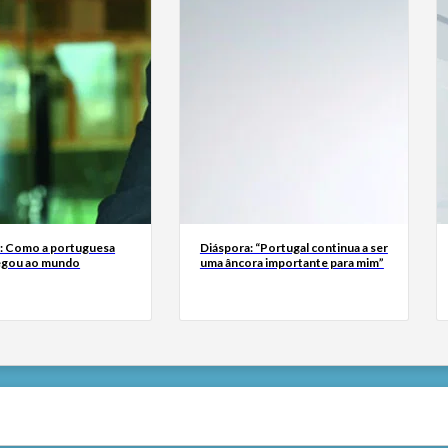
a: Como a portuguesa
Diáspora: “Portugal continua a ser
egou ao mundo
uma âncora importante para mim”