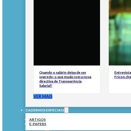
Quando o salário deixa de ser
Entrevist
segredo: o que muda com a nova
Fricon ch
directiva de Transparência
Salarial?
VER MAIS
CADERNOS ESPECIAIS
ARTIGOS
E-PAPERS