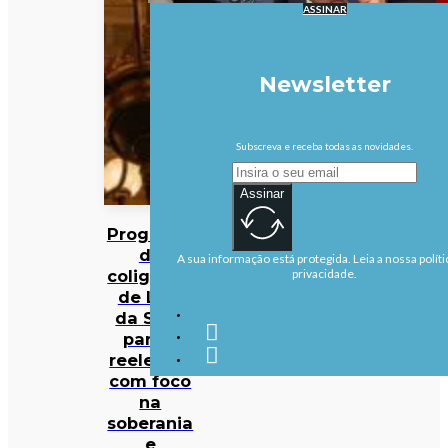
ASSINAR
Newsletter
Subscreva e receba todas as novidades.
Assinar
Programa
da
A sua informação está protegida. Leia a nossa políti
coligação
privacidade.
de Lula
da Silva
para a
reeleição
com foco
na
soberania
e