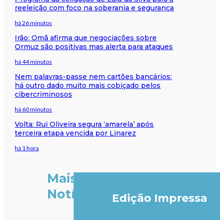
reeleição com foco na soberania e segurança
há 26 minutos
Irão: Omã afirma que negociações sobre
Ormuz são positivas mas alerta para ataques
há 44 minutos
Nem palavras-passe nem cartões bancários:
há outro dado muito mais cobiçado pelos
cibercriminosos
há 60 minutos
Volta: Rui Oliveira segura ‘amarela’ após
terceira etapa vencida por Linarez
há 1 hora
Mais
Notícias
Edição Impressa