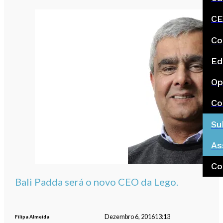
CE
Co
Ed
Op
Co
Su
As
Co
Bali Padda será o novo CEO da Lego.
Dezembro 6, 2016
13:13
Filipa Almeida