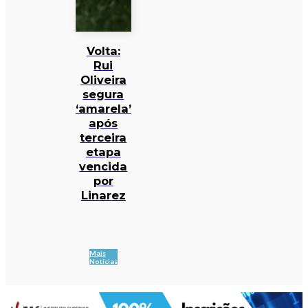
Volta:
Rui
Oliveira
segura
‘amarela’
após
terceira
etapa
vencida
por
Linarez
Mais
Notícias