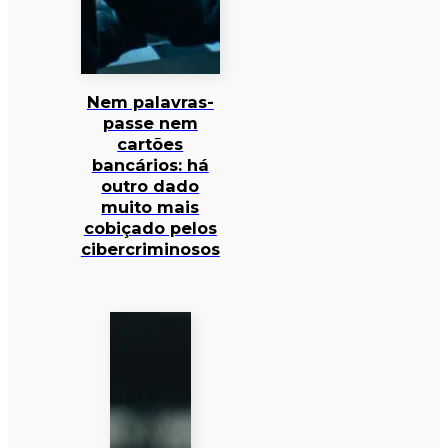
Nem palavras-
passe nem
cartões
bancários: há
outro dado
muito mais
cobiçado pelos
cibercriminosos