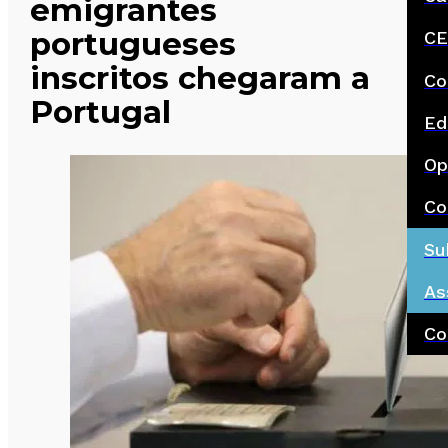
emigrantes
portugueses
CE
inscritos chegaram a
Co
Portugal
Ed
Op
Co
Su
As
Co