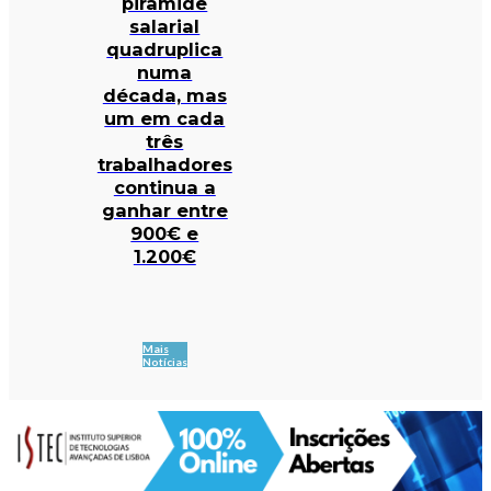
pirâmide
salarial
quadruplica
numa
década, mas
um em cada
três
trabalhadores
continua a
ganhar entre
900€ e
1.200€
Mais
Notícias