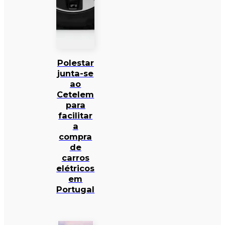
Polestar
junta-se
ao
Cetelem
para
facilitar
a
compra
de
carros
elétricos
em
Portugal