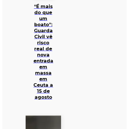
“É mais
do que
um
boato”:
Guarda
Civil vê
risco
real de
nova
entrada
em
massa
em
Ceuta a
15 de
agosto