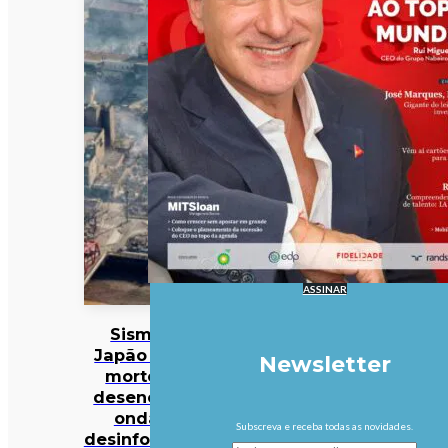
ASSINAR
Sismo no
Japão faz 38
Newsletter
mortos… e
desencadeia
onda de
Subscreva e receba todas as novidades.
desinformação