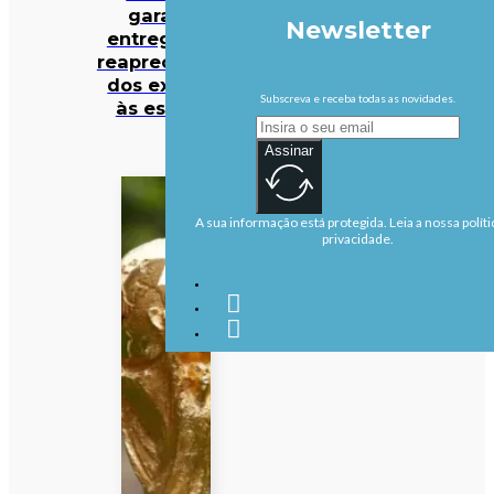
garante
Newsletter
entrega das
reapreciações
dos exames
Subscreva e receba todas as novidades.
às escolas
Assinar
A sua informação está protegida. Leia a nossa políti
privacidade.