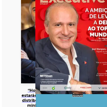
“Hoje já
estarão todas
ASSINAR
distribuídas”:
ministro