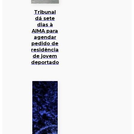
Tribunal
dá sete
dias à
AIMA para
agendar
pedido de
residência
de jovem
deportado