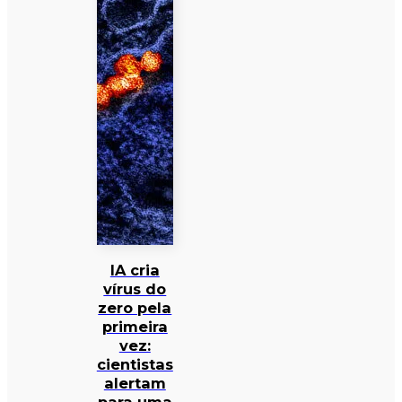
IA cria
vírus do
zero pela
primeira
vez:
cientistas
alertam
para uma