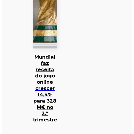
Mundial
faz
receita
do jogo
online
crescer
14,4%
para 328
M€ no
2.º
trimestre