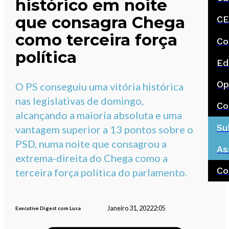
histórico em noite
que consagra Chega
CE
como terceira força
Co
política
Ed
Op
O PS conseguiu uma vitória histórica
nas legislativas de domingo,
Co
alcançando a maioria absoluta e uma
Su
vantagem superior a 13 pontos sobre o
PSD, numa noite que consagrou a
As
extrema-direita do Chega como a
Co
terceira força política do parlamento.
Janeiro 31, 2022
2:05
Executive Digest com Lusa