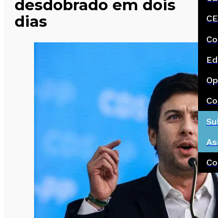
desdobrado em dois
dias
CE
Co
Ed
Op
Co
Su
As
Co