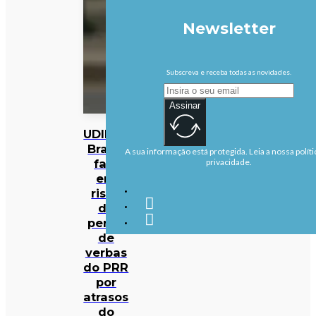
Newsletter
Subscreva e receba todas as novidades.
Assinar
UDIPSS
Braga
A sua informação está protegida. Leia a nossa políti
fala
privacidade.
em
risco
de
perda
de
verbas
do PRR
por
atrasos
do