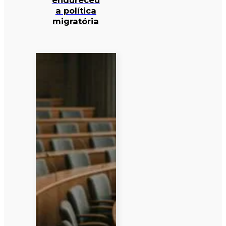
endureceu
a política
migratória