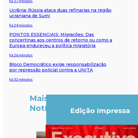
há 17 minutos
Ucrânia: Rússia ataca duas refinarias na região
ucraniana de Sumi
há 24 minutos
PONTOS ESSENCIAIS: Migrações: Das
concertinas aos centros de retorno ou como a
Europa endureceu a política migratória
há 26 minutos
Bloco Democrático exige responsabilização
por repressão policial contra a UNITA
há 32 minutos
Mais
Notícias
Edição Impressa