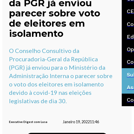
da PGR já enviou
parecer sobre voto
CE
de eleitores em
Co
isolamento
Ed
Op
O Conselho Consultivo da
Procuradoria-Geral da República
Co
(PGR) já enviou para o Ministério da
Su
Administração Interna o parecer sobre
o voto dos eleitores em isolamento
As
devido à covid-19 nas eleições
Co
legislativas de dia 30.
Janeiro 19, 2022
11:46
Executive Digest com Lusa