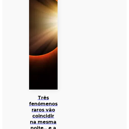
Três
fenómenos
raros vão
coincidir
na mesma
noite… e a