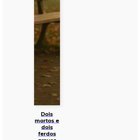
Dois
mortos e
dois
ferdos