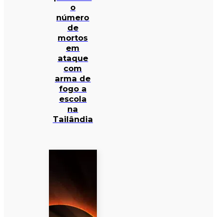
o
número
de
mortos
em
ataque
com
arma de
fogo a
escola
na
Tailândia