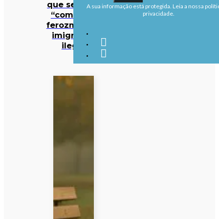
que se deve
A sua informação está protegida. Leia a nossa políti
“combater
privacidade.
ferozmente”
imigração
ilegal