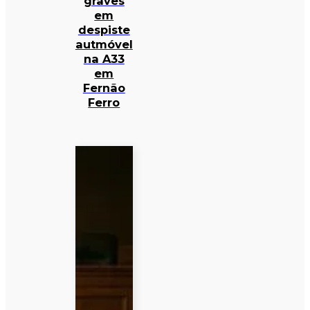
graves
em
despiste
autmóvel
na A33
em
Fernão
Ferro