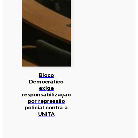
Bloco
Democrático
exige
responsabilização
por repressão
policial contra a
UNITA