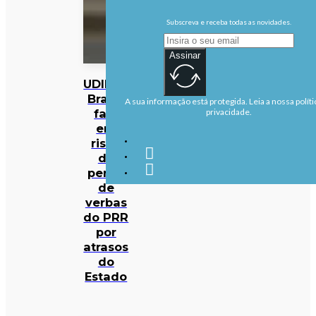
Subscreva e receba todas as novidades.
Assinar
UDIPSS
Braga
A sua informação está protegida. Leia a nossa políti
fala
privacidade.
em
risco
de
perda
de
verbas
do PRR
por
atrasos
do
Estado