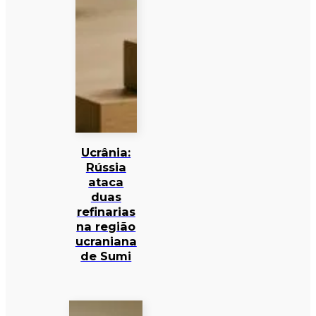
Ucrânia:
Rússia
ataca
duas
refinarias
na região
ucraniana
de Sumi