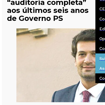
“auditoria completa”
aos últimos seis anos
CE
de Governo PS
Co
Ed
Op
Co
Su
As
Co