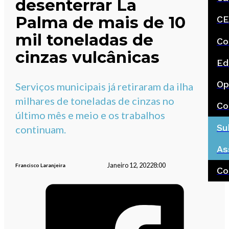
desenterrar La
Palma de mais de 10
CE
mil toneladas de
Co
cinzas vulcânicas
Ed
Op
Serviços municipais já retiraram da ilha
milhares de toneladas de cinzas no
Co
último mês e meio e os trabalhos
Su
continuam.
As
Janeiro 12, 2022
8:00
Francisco Laranjeira
Co