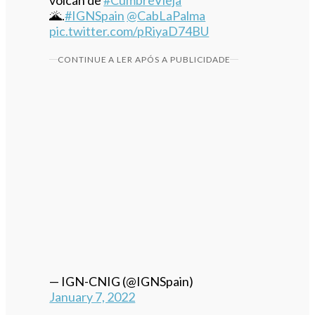
🌋.
#IGNSpain
@CabLaPalma
pic.twitter.com/pRiyaD74BU
CONTINUE A LER APÓS A PUBLICIDADE
— IGN-CNIG (@IGNSpain)
January 7, 2022