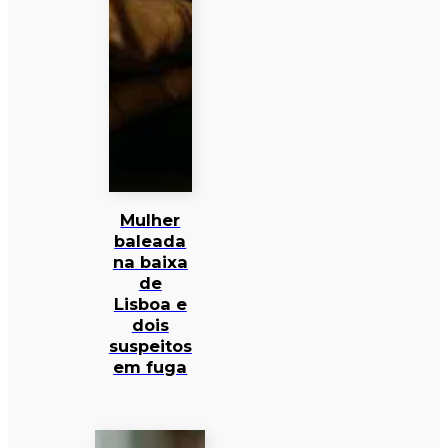
Mulher
baleada
na baixa
de
Lisboa e
dois
suspeitos
em fuga