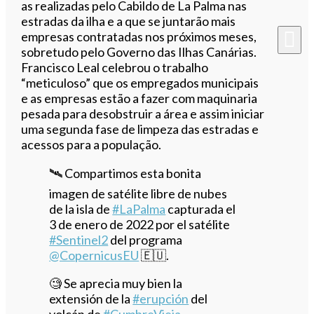
as realizadas pelo Cabildo de La Palma nas
estradas da ilha e a que se juntarão mais
empresas contratadas nos próximos meses,
sobretudo pelo Governo das Ilhas Canárias.
Francisco Leal celebrou o trabalho
“meticuloso” que os empregados municipais
e as empresas estão a fazer com maquinaria
pesada para desobstruir a área e assim iniciar
uma segunda fase de limpeza das estradas e
acessos para a população.
🛰️ Compartimos esta bonita
imagen de satélite libre de nubes
de la isla de
#LaPalma
capturada el
3 de enero de 2022 por el satélite
#Sentinel2
del programa
@CopernicusEU
🇪🇺.
🧐 Se aprecia muy bien la
extensión de la
#erupción
del
volcán de
#CumbreVieja