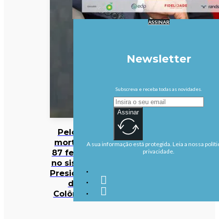
ASSINAR
Newsletter
Subscreva e receba todas as novidades.
Assinar
Pelo 111
mortos e
A sua informação está protegida. Leia a nossa políti
87 feridos
privacidade.
no sismo –
Presidente
da
Colômbia