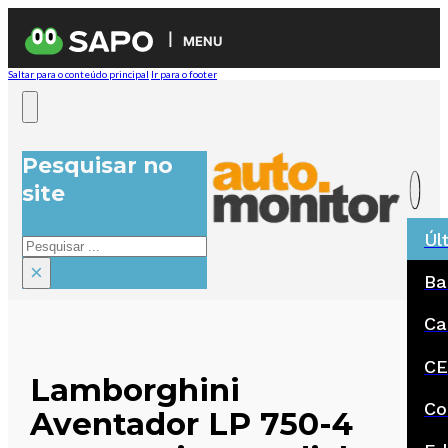
MENU
Saltar para o conteúdo principal
Ir para o footer
Pesquisar no
site
Úl
Pesquisar
×
Ba
Ca
CE
Lamborghini
Co
Aventador LP 750-4