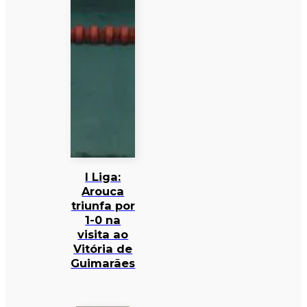
I Liga:
Arouca
triunfa por
1-0 na
visita ao
Vitória de
Guimarães