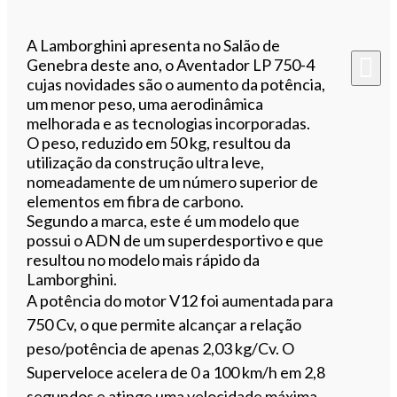
A Lamborghini apresenta no Salão de
Genebra deste ano, o Aventador LP 750-4
cujas novidades são o aumento da potência,
um menor peso, uma aerodinâmica
melhorada e as tecnologias incorporadas.
O peso, reduzido em 50 kg, resultou da
utilização da construção ultra leve,
nomeadamente de um número superior de
elementos em fibra de carbono.
Segundo a marca, este é um modelo que
possui o ADN de um superdesportivo e que
resultou no modelo mais rápido da
Lamborghini.
A potência do motor V12 foi aumentada para
750 Cv, o que permite alcançar a relação
peso/potência de apenas 2,03 kg/Cv. O
Superveloce acelera de 0 a 100 km/h em 2,8
segundos e atinge uma velocidade máxima