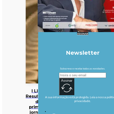
ASSINAR
Newsletter
Subscreva e receba todas as novidades.
Assinar
I Liga:
Resultados
A sua informação está protegida. Leia a nossa políti
da
privacidade.
primeira
jornada