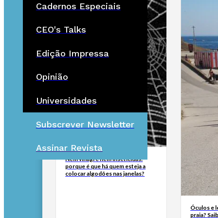
Cadernos Especiais
CEO's Talks
Edição Impressa
Opinião
Universidades
Subscrever Newsletter
Assinar Revista
Nem vinagre nem inseticidas:
porque é que há quem esteja a
colocar algodões nas janelas?
Óculos e l
praia? Sai