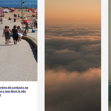
entes de contacto na
ba o que deve (e não
r