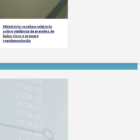
Ministério recebeu relatório
sobre vigilância da gravidez de
baixo risco e prepara
regulamentação