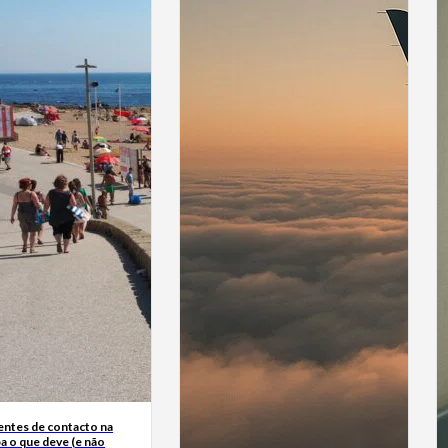
entes de contacto na
ba o que deve (e não