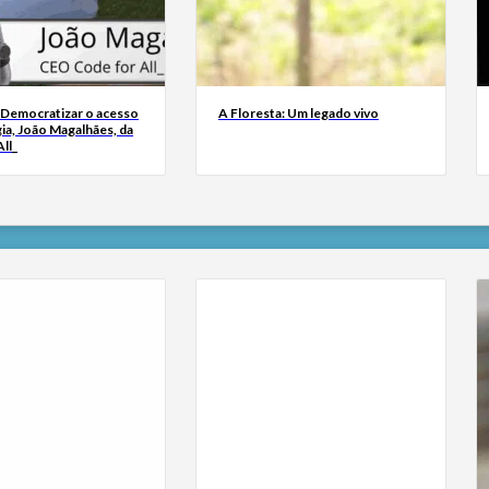
 Democratizar o acesso
A Floresta: Um legado vivo
ia, João Magalhães, da
ll_