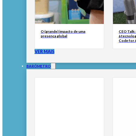
O (grande) impacto de uma
CEO Talk:
presença global
à tecnolog
Code for A
VER MAIS
BARÓMETRO