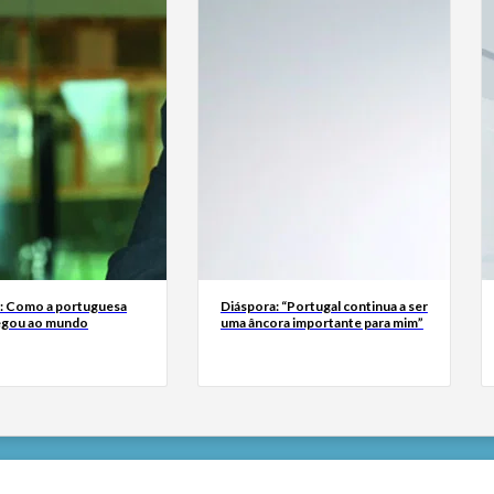
a: Como a portuguesa
Diáspora: “Portugal continua a ser
egou ao mundo
uma âncora importante para mim”