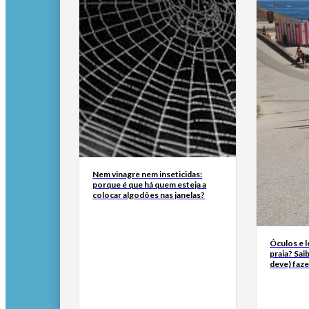
Nem vinagre nem inseticidas:
porque é que há quem esteja a
colocar algodões nas janelas?
Óculos e l
praia? Sai
deve) faze