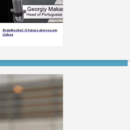
BrainRocket: O futuro aterrou em
Lisboa