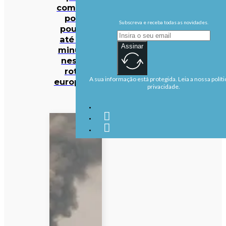
comboio
pode
Subscreva e receba todas as novidades.
poupar
até 140
Assinar
minutos
nestas
rotas
A sua informação está protegida. Leia a nossa políti
europeias
privacidade.