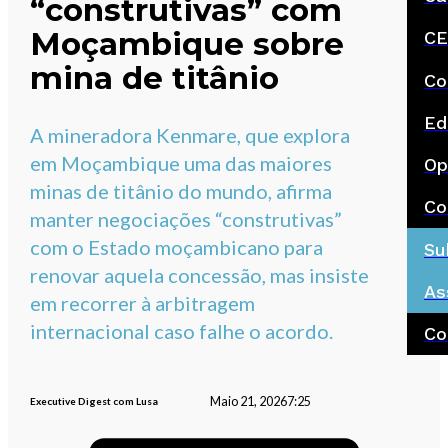
“construtivas” com
Moçambique sobre
CE
mina de titânio
Co
Ed
A mineradora Kenmare, que explora
em Moçambique uma das maiores
Op
minas de titânio do mundo, afirma
Co
manter negociações “construtivas”
com o Estado moçambicano para
Su
renovar aquela concessão, mas insiste
As
em recorrer à arbitragem
internacional caso falhe o acordo.
Co
Maio 21, 2026
7:25
Executive Digest com Lusa