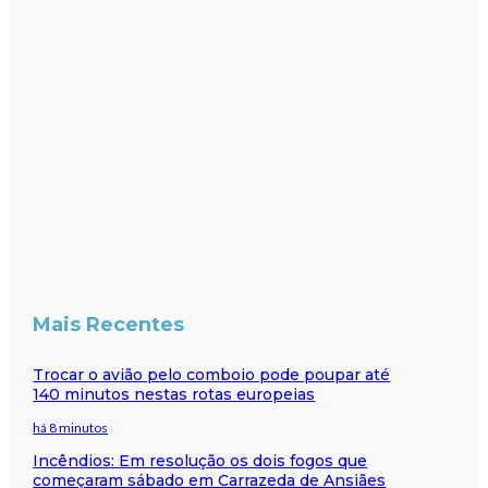
Mais Recentes
Trocar o avião pelo comboio pode poupar até
140 minutos nestas rotas europeias
há 8 minutos
Incêndios: Em resolução os dois fogos que
começaram sábado em Carrazeda de Ansiães