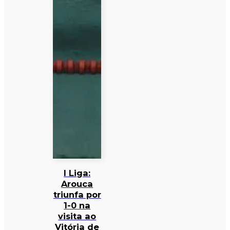
I Liga:
Arouca
triunfa por
1-0 na
visita ao
Vitória de