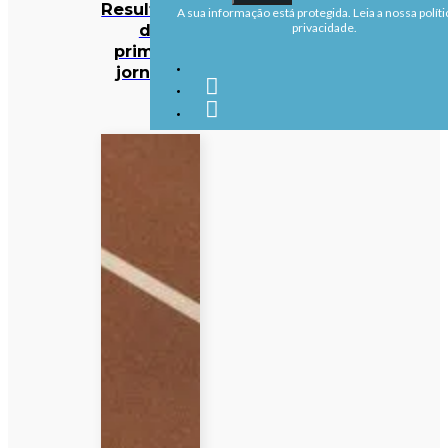
Resultados
A sua informação está protegida. Leia a nossa políti
da
privacidade.
primeira
jornada