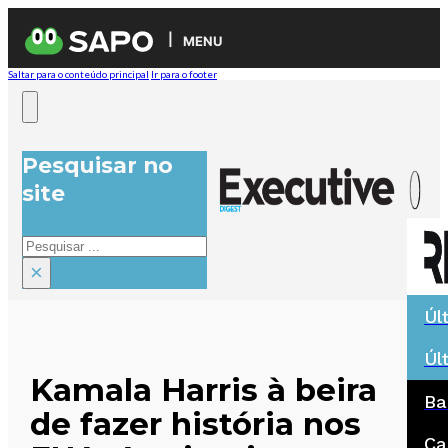
MENU
Saltar para o conteúdo principal
Ir para o footer
Pesquisar no
site
Pesquisar
×
Úl
Úl
Kamala Harris à beira
Ba
de fazer história nos
Ca