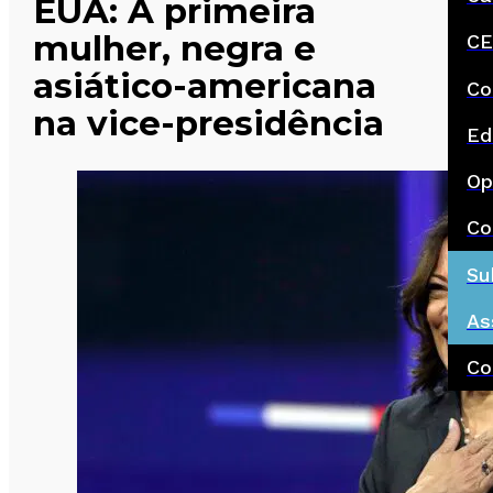
EUA: A primeira
mulher, negra e
CE
asiático-americana
Co
na vice-presidência
Ed
Op
Co
Su
As
Co