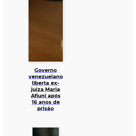
Governo
venezuelano
liberta ex-
juíza Maria
Afiuni após
16 anos de
prisão