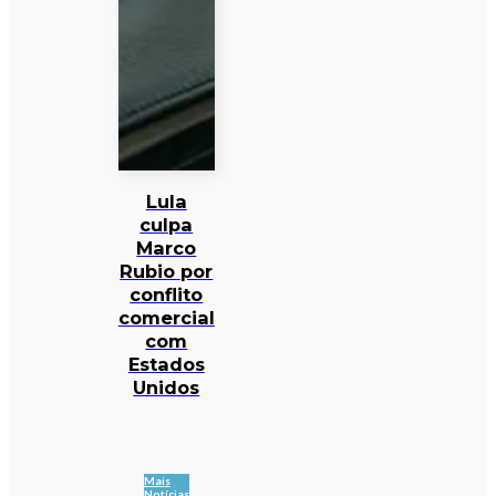
Lula
culpa
Marco
Rubio por
conflito
comercial
com
Estados
Unidos
Mais
Notícias