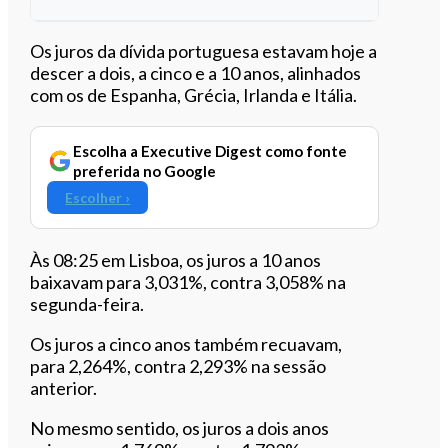
Ouvir este artigo
Os juros da dívida portuguesa estavam hoje a
descer a dois, a cinco e a 10 anos, alinhados
com os de Espanha, Grécia, Irlanda e Itália.
Escolha a Executive Digest como fonte
preferida no Google
Escolher ›
Às 08:25 em Lisboa, os juros a 10 anos
baixavam para 3,031%, contra 3,058% na
segunda-feira.
Os juros a cinco anos também recuavam,
para 2,264%, contra 2,293% na sessão
anterior.
No mesmo sentido, os juros a dois anos