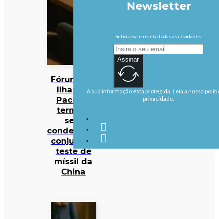
Newsletter
Subscreva e receba todas as novidades.
Assinar
Fórum das
Ilhas do
A sua informação está protegida. Leia a nossa políti
Pacífico
privacidade.
termina
sem
condenação
conjunta a
teste de
míssil da
China