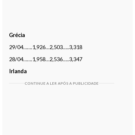
Grécia
29/04…….1,926…2,503…..3,318
28/04…….1,958…2,536…..3,347
Irlanda
CONTINUE A LER APÓS A PUBLICIDADE