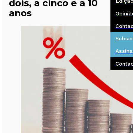
dois, a cinco e a 10
Ediçã
anos
Opiniã
Conta
Subscr
Assina
Conta