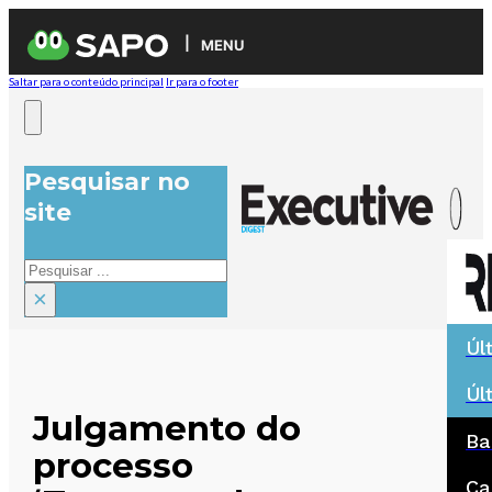
MENU
Saltar para o conteúdo principal
Ir para o footer
Pesquisar no
site
Pesquisar
×
Úl
Úl
Julgamento do
Ba
processo
Ca