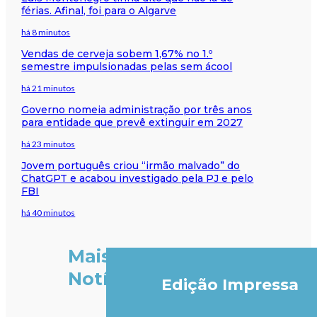
férias. Afinal, foi para o Algarve
há 8 minutos
Vendas de cerveja sobem 1,67% no 1.º
semestre impulsionadas pelas sem ácool
há 21 minutos
Governo nomeia administração por três anos
para entidade que prevê extinguir em 2027
há 23 minutos
Jovem português criou “irmão malvado” do
ChatGPT e acabou investigado pela PJ e pelo
FBI
há 40 minutos
Mais
Notícias
Edição Impressa