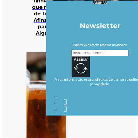
tinha dito
ASSINAR
que não ia
de férias.
Afinal, foi
Newsletter
para o
Algarve
Subscreva e receba todas as novidades.
Assinar
A sua informação está protegida. Leia a nossa políti
privacidade.