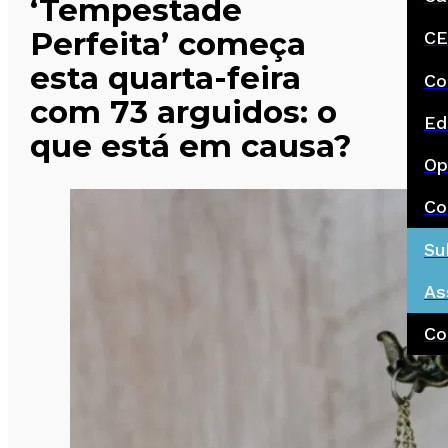
‘Tempestade
Perfeita’ começa
CE
esta quarta-feira
Co
com 73 arguidos: o
Ed
que está em causa?
Op
Co
Su
As
Co