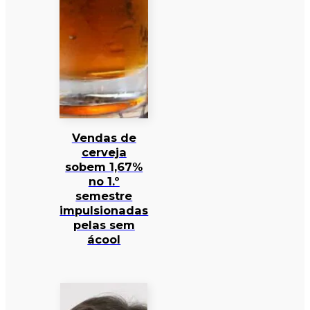
Vendas de
cerveja
sobem 1,67%
no 1.º
semestre
impulsionadas
pelas sem
ácool