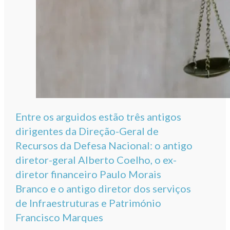
Entre os arguidos estão três antigos
dirigentes da Direção-Geral de
Recursos da Defesa Nacional: o antigo
diretor-geral Alberto Coelho, o ex-
diretor financeiro Paulo Morais
Branco e o antigo diretor dos serviços
de Infraestruturas e Património
Francisco Marques