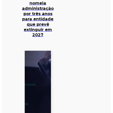
nomeia
administração
por três anos
para entidade
que prevê
extinguir em
2027