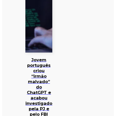
Jovem
português
criou
“irmão
malvado”
do
ChatGPT e
acabou
investigado
pela PJ e
pelo FBI