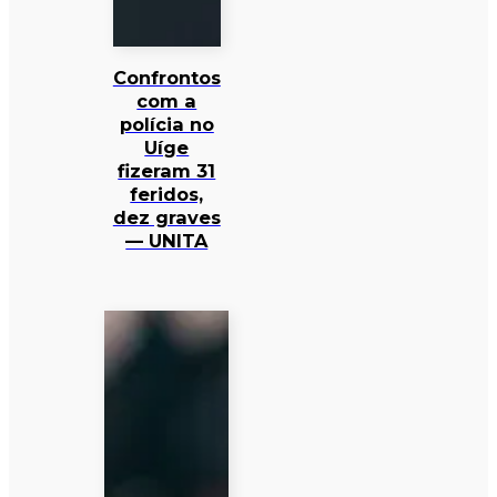
Confrontos
com a
polícia no
Uíge
fizeram 31
feridos,
dez graves
— UNITA