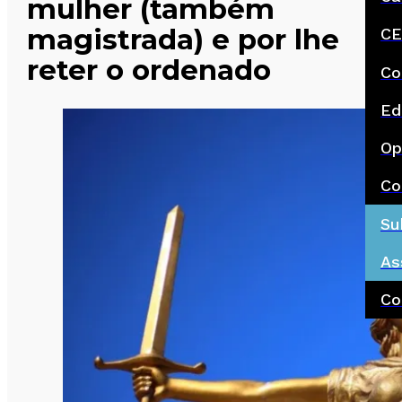
mulher (também
magistrada) e por lhe
CE
reter o ordenado
Co
Ed
Op
Co
Su
As
Co