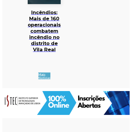
Incêndios:
Mais de 160
operacionais
combatem
incêndio no
distrito de
Vila Real
Mais
Notícias