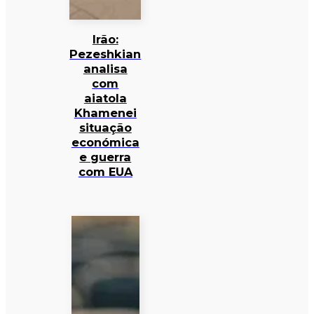
Irão:
Pezeshkian
analisa
com
aiatola
Khamenei
situação
económica
e guerra
com EUA