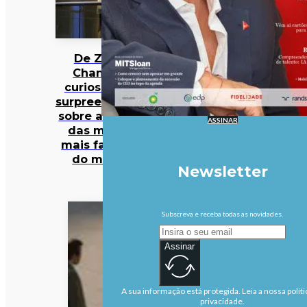
De Zara a
Chanel: 12
curiosidades
surpreendentes
sobre algumas
ASSINAR
das marcas
mais famosas
do mundo
Newsletter
Subscreva e receba todas as novidades.
Assinar
A sua informação está protegida. Leia a nossa políti
privacidade.