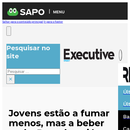
MENU
Saltar para o conteúdo principal
Ir para o footer
Pesquisar no
site
Pesquisar
×
Úl
Úl
Jovens estão a fumar
Ba
menos, mas a beber
Ca