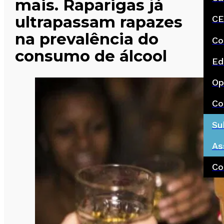
mais. Raparigas já
ultrapassam rapazes
CE
na prevalência do
Co
consumo de álcool
Ed
Op
Co
Su
As
Co