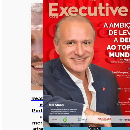
Reabilitar
em
Portugal:
um
mercado
atrativo,
ASSINAR