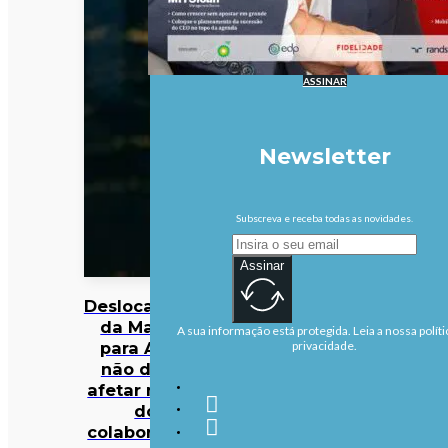
ASSINAR
Newsletter
Subscreva e receba todas as novidades.
Assinar
Deslocalização
da Margres
A sua informação está protegida. Leia a nossa políti
para Aveiro
privacidade.
não deverá
afetar maioria
dos
colaboradores