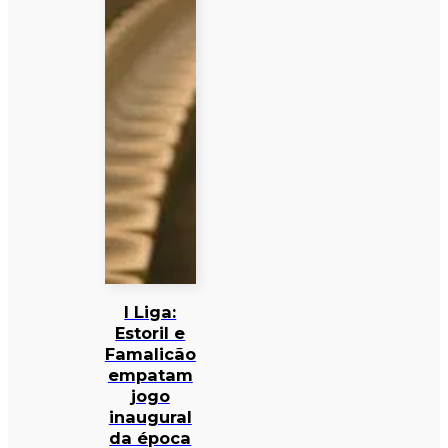
I Liga:
Estoril e
Famalicão
empatam
jogo
inaugural
da época