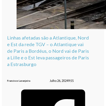
Linhas afetadas são a Atlantique, Nord
e Est da rede TGV – o Atlantique vai
de Paris a Bordéus, o Nord vai de Paris
a Lille e o Est leva passageiros de Paris
a Estrasburgo
Julho 26, 2024
9:55
Francisco Laranjeira