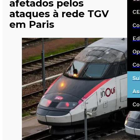
afetados pelos
ataques à rede TGV
CE
em Paris
Co
Ed
Op
Co
Su
As
Co