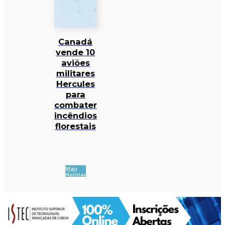
Canadá
vende 10
aviões
militares
Hercules
para
combater
incêndios
florestais
Mais
Notícias