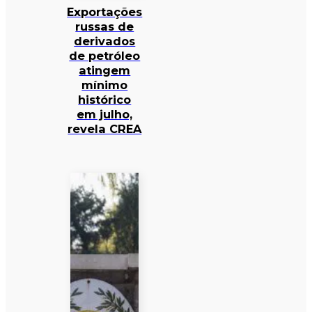
Exportações
russas de
derivados
de petróleo
atingem
mínimo
histórico
em julho,
revela CREA