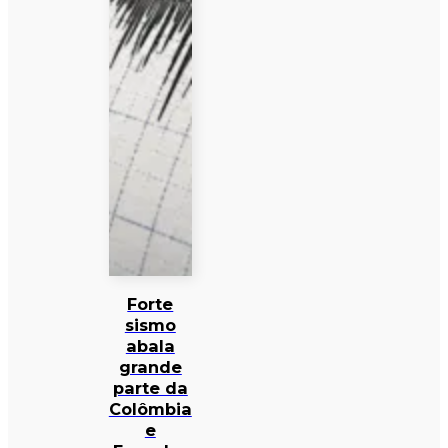
Forte
sismo
abala
grande
parte da
Colômbia
e