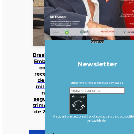
ASSINAR
Brasileira
Embraer
Newsletter
com
receitas
de 1,9
Subscreva e receba todas as novidades.
mil M€
no
Assinar
segundo
trimestre
de 2026
A sua informação está protegida. Leia a nossa políti
privacidade.