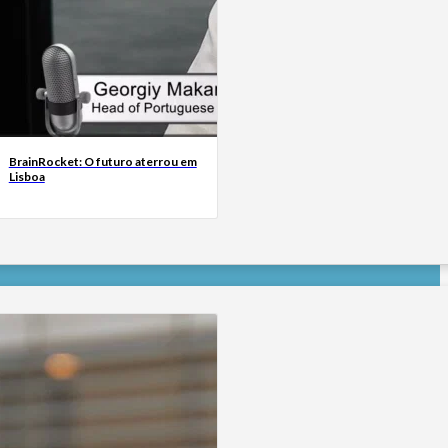
BrainRocket: O futuro aterrou em
Lisboa