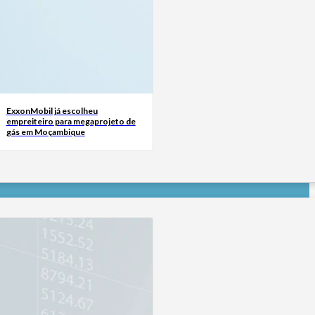
ExxonMobil já escolheu
empreiteiro para megaprojeto de
gás em Moçambique