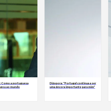
a: Como a portuguesa
Diáspora: “Portugal continua a ser
egou ao mundo
uma âncora importante para mim”