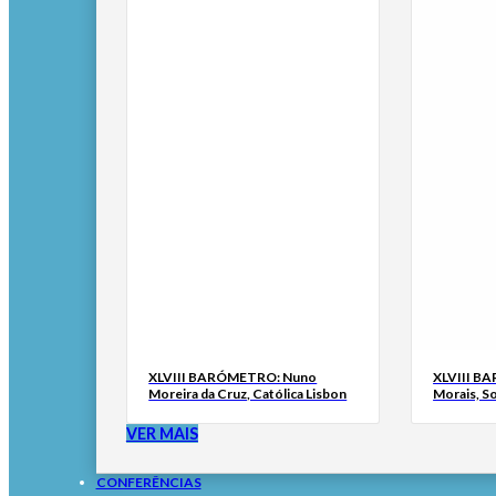
XLVIII BARÓMETRO: Nuno
XLVIII B
Moreira da Cruz, Católica Lisbon
Morais, S
VER MAIS
CONFERÊNCIAS