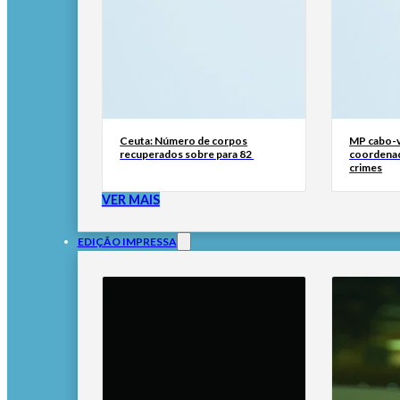
Ceuta: Número de corpos
MP cabo-v
recuperados sobre para 82
coordenad
crimes
VER MAIS
EDIÇÃO IMPRESSA