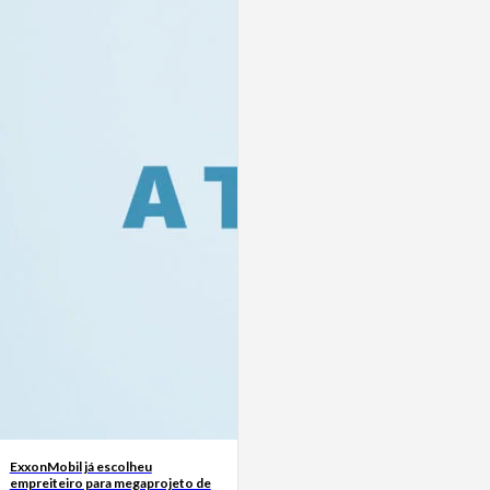
ExxonMobil já escolheu
empreiteiro para megaprojeto de