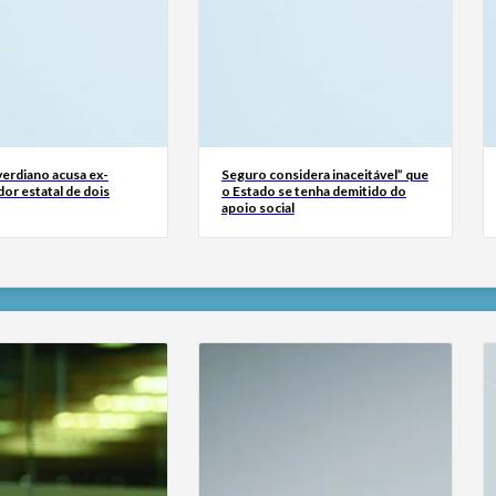
erdiano acusa ex-
Seguro considera inaceitável” que
or estatal de dois
o Estado se tenha demitido do
apoio social