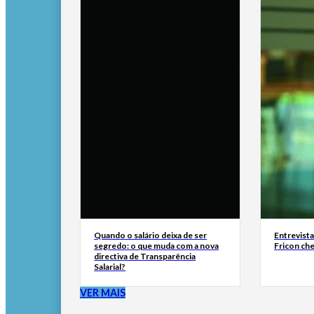
Quando o salário deixa de ser
Entrevist
segredo: o que muda com a nova
Fricon ch
directiva de Transparência
Salarial?
VER MAIS