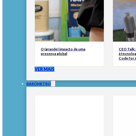
O (grande) impacto de uma
CEO Talk:
presença global
à tecnolog
Code for A
VER MAIS
BARÓMETRO