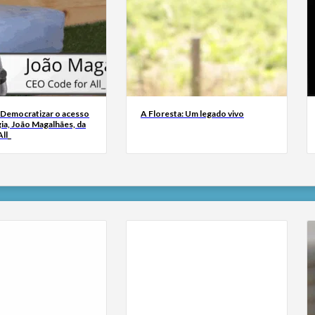
 Democratizar o acesso
A Floresta: Um legado vivo
ia, João Magalhães, da
ll_