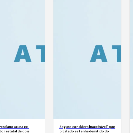
erdiano acusa ex-
Seguro considera inaceitável” que
or estatal de dois
o Estado se tenha demitido do