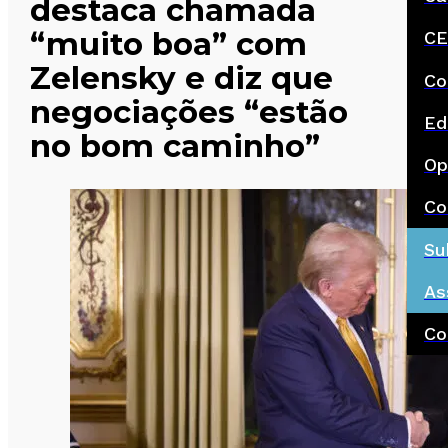
destaca chamada
“muito boa” com
CE
Zelensky e diz que
Co
negociações “estão
Ed
no bom caminho”
Op
Co
Su
As
Co