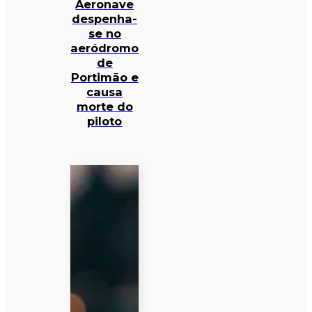
Aeronave
despenha-
se no
aeródromo
de
Portimão e
causa
morte do
piloto