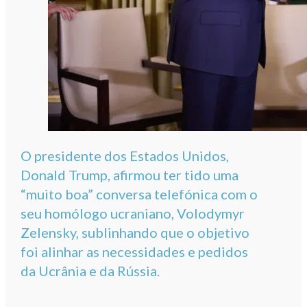
O presidente dos Estados Unidos,
Donald Trump, afirmou ter tido uma
“muito boa” conversa telefónica com o
seu homólogo ucraniano, Volodymyr
Zelensky, sublinhando que o objetivo
foi alinhar as necessidades e pedidos
da Ucrânia e da Rússia.