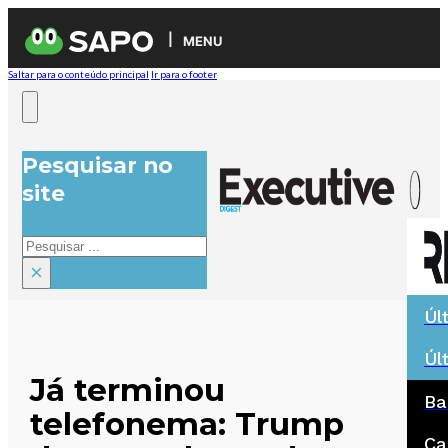
MENU
Saltar para o conteúdo principal
Ir para o footer
Pesquisar no
site
Pesquisar
×
Úl
Úl
Já terminou
Ba
telefonema: Trump
Ca