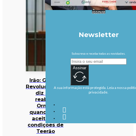
ASSINAR
Newsletter
Subscreva e receba todas as novidades.
Assinar
Irão: Guarda
Revolucionária
A sua informação está protegida. Leia a nossa políti
diz que
privacidade.
reabrirá
Ormuz
quando EUA
aceitarem
condições de
Teerão