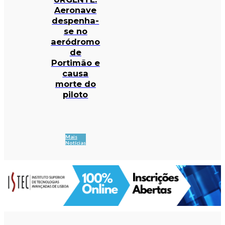
Aeronave
despenha-
se no
aeródromo
de
Portimão e
causa
morte do
piloto
Mais
Notícias