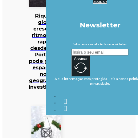
ASSINAR
Riqueza
global
Newsletter
cresce ao
ritmo mais
rápido
Subscreva e receba todas as novidades.
desde 2021:
Portugal
Assinar
pode ganhar
espaço na
nova
A sua informação está protegida. Leia a nossa políti
geografia do
privacidade.
investimento