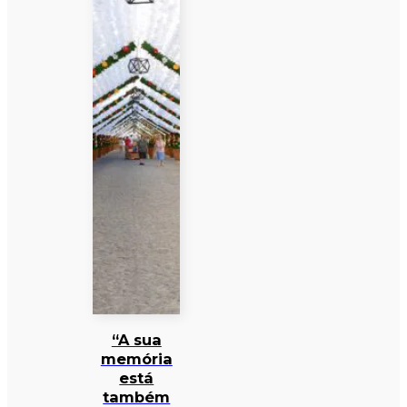
“A sua
memória
está
também