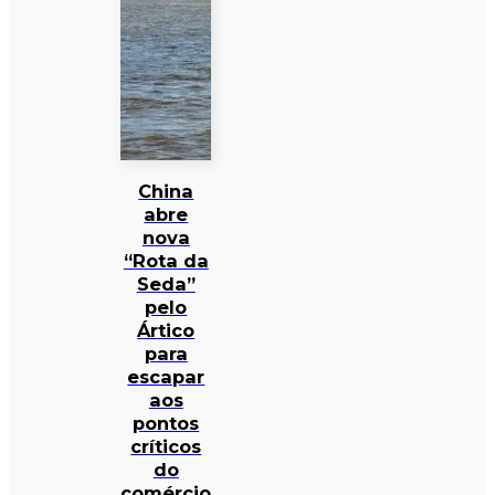
China
abre
nova
“Rota da
Seda”
pelo
Ártico
para
escapar
aos
pontos
críticos
do
comércio