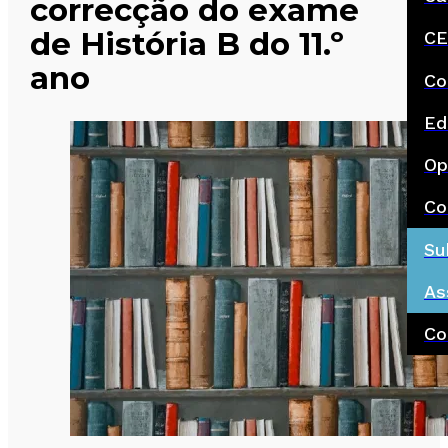
correcção do exame
de História B do 11.º
CE
ano
Co
Ed
Op
Co
Su
As
Co