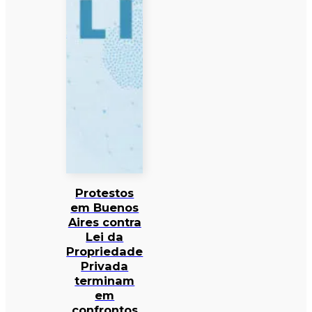
Protestos
em Buenos
Aires contra
Lei da
Propriedade
Privada
terminam
em
confrontos