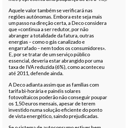
Aquele valor também se verificará nas
regiões autónomas. Embora este seja mais
um passo na direção certa, a Deco considera
que «continua a ser redutor, por não
abranger a totalidade da fatura, outras
energias – como o gás canalizado e
engarrafado – nem todos os consumidores».
E, por se tratar de um serviço público
essencial, deveria estar abrangido por uma
taxa de IVA reduzida (6%), como aconteceu
até 2011, defende ainda.
A Deco adianta assim que as famílias com
tarifa bi-horária e painéis solares
fotovoltaicos poderão não conseguir poupar
os 1,50 euros mensais, apesar de terem
investido numa solução eficiente do ponto
de vista energético, saindo prejudicadas.
Se o sistema de autoconsumo estiver bem