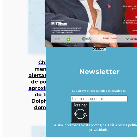
ASSINAR
China
mantém
Newsletter
alertas antes
de possível
aproximação
Subscreva e receba todas as novidades.
do tufão
Dolphin no
Assinar
domingo
A sua informação está protegida. Leia a nossa políti
privacidade.