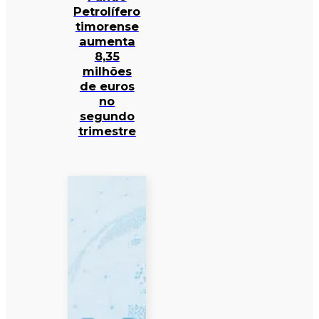
Petrolífero
timorense
aumenta
8,35
milhões
de euros
no
segundo
trimestre