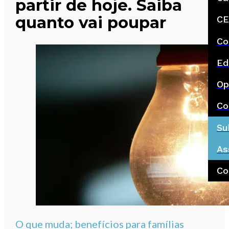
partir de hoje. Saiba
quanto vai poupar
CE
Co
Ed
Op
Co
Su
As
Co
O que muda; benefícios para famílias