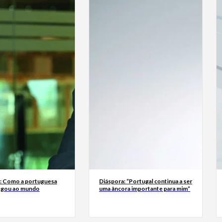
a: Como a portuguesa
Diáspora: “Portugal continua a ser
egou ao mundo
uma âncora importante para mim”