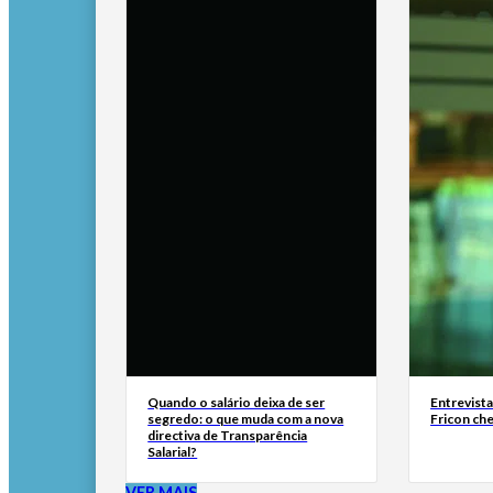
Quando o salário deixa de ser
Entrevist
segredo: o que muda com a nova
Fricon ch
directiva de Transparência
Salarial?
VER MAIS