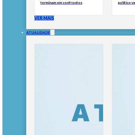
terminam em confrontos
político 
VER MAIS
ATUALIDADE