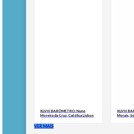
XLVIII BARÓMETRO: Nuno
XLVIII B
Moreira da Cruz, Católica Lisbon
Morais, S
VER MAIS