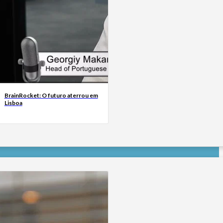
BrainRocket: O futuro aterrou em
Lisboa