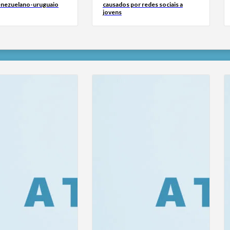
venezuelano-uruguaio
causados por redes sociais a
jovens