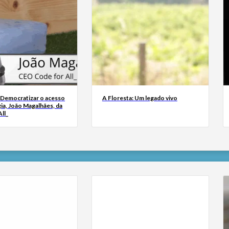
 Democratizar o acesso
A Floresta: Um legado vivo
ia, João Magalhães, da
ll_