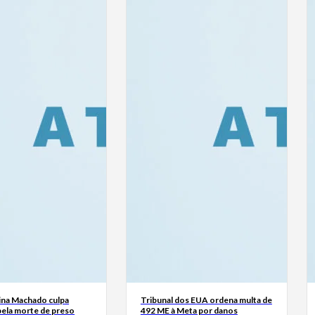
ina Machado culpa
Tribunal dos EUA ordena multa de
ela morte de preso
492 ME à Meta por danos