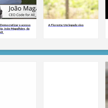
 Democratizar o acesso
A Floresta: Um legado vivo
ia, João Magalhães, da
ll_