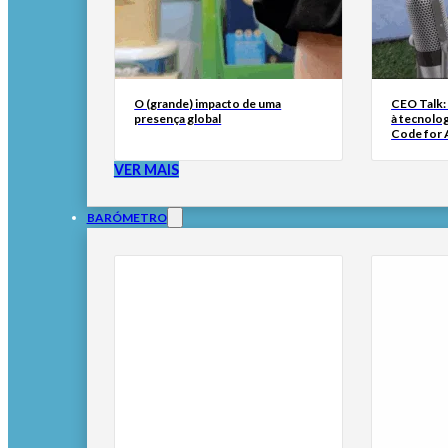
O (grande) impacto de uma
CEO Talk:
presença global
à tecnolog
Code for A
VER MAIS
BARÓMETRO