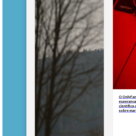
O OnlyFan
esperança
científica
sobre ma