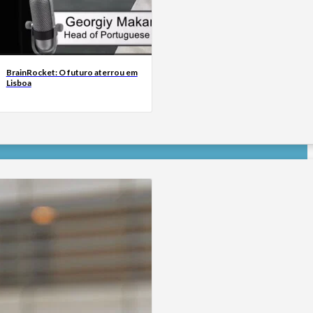
BrainRocket: O futuro aterrou em
Lisboa