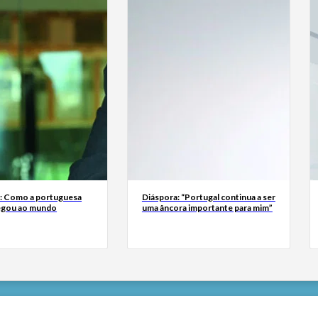
a: Como a portuguesa
Diáspora: “Portugal continua a ser
egou ao mundo
uma âncora importante para mim”