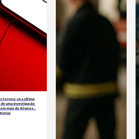
s tornou-se a última
 de uma investigação
 com mais de 60 anos…
rmotas