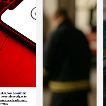
s tornou-se a última
 de uma investigação
 com mais de 60 anos…
rmotas