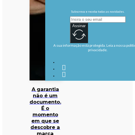
Subscreva e receba todas as novidades.
Assinar
A sua informação está protegida. Leia a nossa políti
privacidade.
A garantia
não é um
documento.
É o
momento
em que se
descobre a
marca