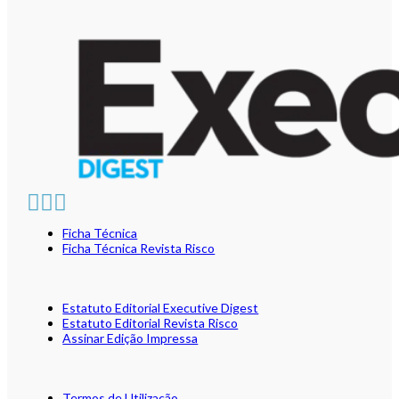
Ficha Técnica
Ficha Técnica Revista Risco
Estatuto Editorial Executive Digest
Estatuto Editorial Revista Risco
Assinar Edição Impressa
Termos de Utilização