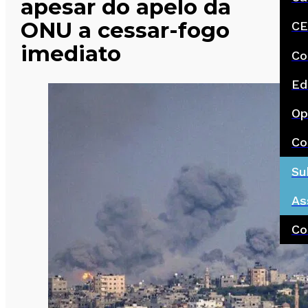
apesar do apelo da
ONU a cessar-fogo
CE
imediato
Co
Ed
Op
Co
Su
As
Co