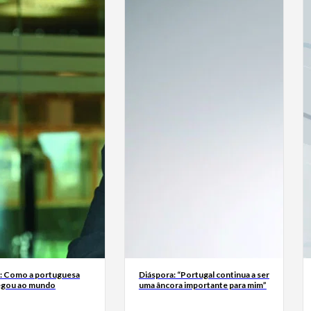
a: Como a portuguesa
Diáspora: “Portugal continua a ser
egou ao mundo
uma âncora importante para mim”