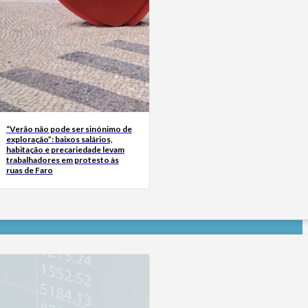
“Verão não pode ser sinónimo de
exploração”: baixos salários,
habitação e precariedade levam
trabalhadores em protesto às
ruas de Faro