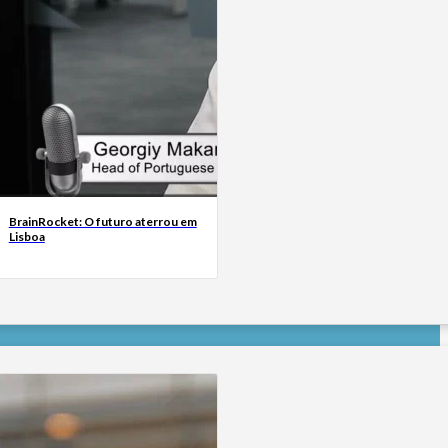
BrainRocket: O futuro aterrou em
Lisboa