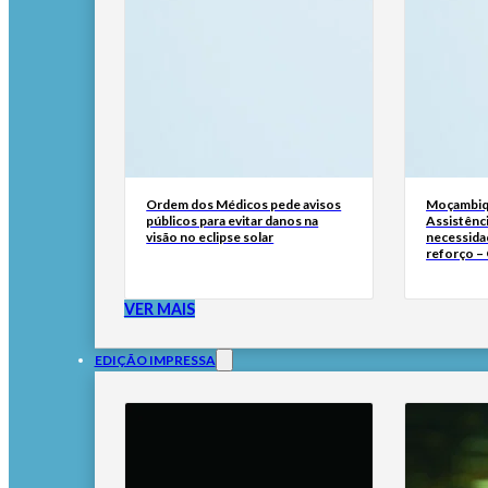
Ordem dos Médicos pede avisos
Moçambiq
públicos para evitar danos na
Assistênc
visão no eclipse solar
necessida
reforço –
VER MAIS
EDIÇÃO IMPRESSA