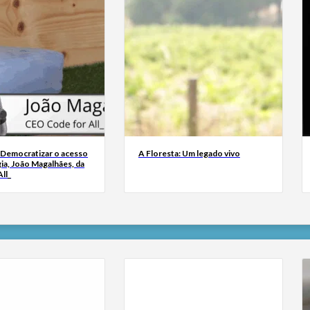
 Democratizar o acesso
A Floresta: Um legado vivo
ia, João Magalhães, da
ll_