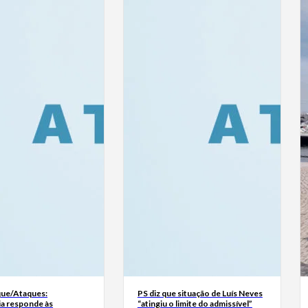
ue/Ataques:
PS diz que situação de Luís Neves
ia responde às
“atingiu o limite do admissível”