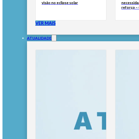
visão no eclipse solar
necessida
reforço –
VER MAIS
ATUALIDADE