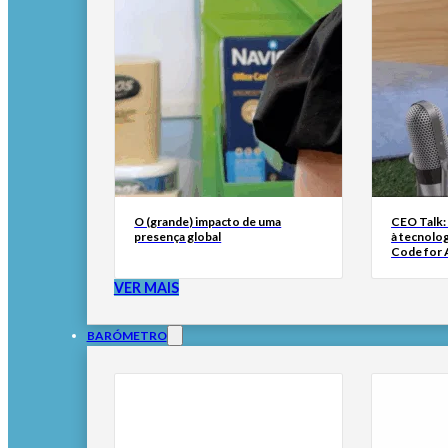
O (grande) impacto de uma
CEO Talk:
presença global
à tecnolog
Code for A
VER MAIS
BARÓMETRO