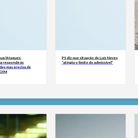
ue/Ataques:
PS diz que situação de Luís Neves
ia responde às
“atingiu o limite do admissível”
des mas precisa de
 OIM