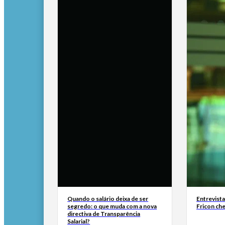
Quando o salário deixa de ser
Entrevist
segredo: o que muda com a nova
Fricon ch
directiva de Transparência
Salarial?