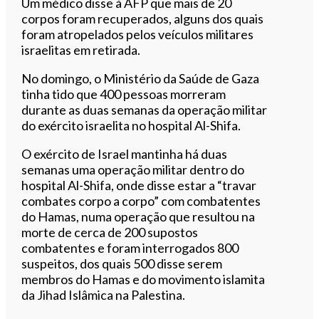
Um médico disse à AFP que mais de 20
corpos foram recuperados, alguns dos quais
foram atropelados pelos veículos militares
israelitas em retirada.
No domingo, o Ministério da Saúde de Gaza
tinha tido que 400 pessoas morreram
durante as duas semanas da operação militar
do exército israelita no hospital Al-Shifa.
O exército de Israel mantinha há duas
semanas uma operação militar dentro do
hospital Al-Shifa, onde disse estar a “travar
combates corpo a corpo” com combatentes
do Hamas, numa operação que resultou na
morte de cerca de 200 supostos
combatentes e foram interrogados 800
suspeitos, dos quais 500 disse serem
membros do Hamas e do movimento islamita
da Jihad Islâmica na Palestina.