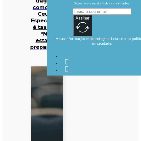
tragédia
Subscreva e receba todas as novidades.
como a de
Ceuta?
Assinar
Especialista
é taxativa:
“Não
A sua informação está protegida. Leia a nossa políti
estamos
privacidade.
preparados”