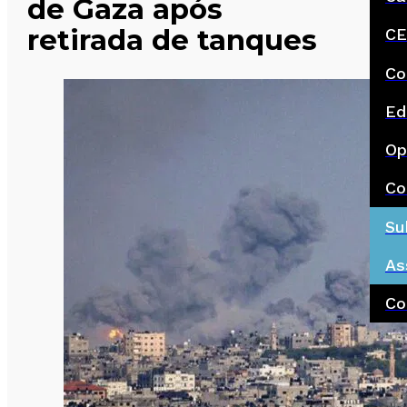
de Gaza após
retirada de tanques
CE
Co
Ed
Op
Co
Su
As
Co