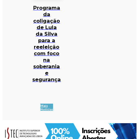
Programa
da
coligação
de Lula
da Silva
para a
reeleição
com foco
na
soberania
e
segurança
Mais
Notícias