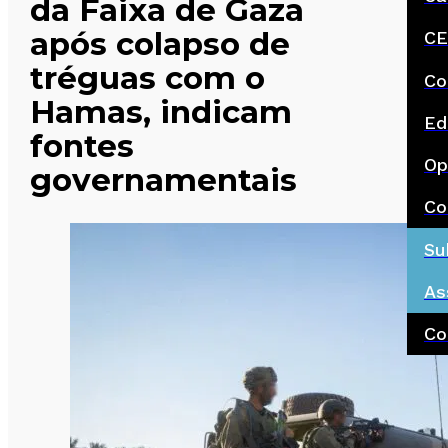
da Faixa de Gaza
após colapso de
CE
tréguas com o
Co
Hamas, indicam
Ed
fontes
Op
governamentais
Co
Su
As
Co