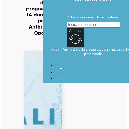
da
programação
IA dominado
Subscreva e receba todas as novidades.
pela
Anthropic e
Assinar
OpenAI
A sua informação está protegida. Leia a nossa políti
privacidade.