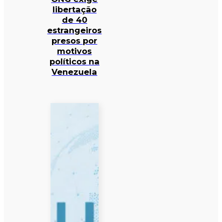
libertação
de 40
estrangeiros
presos por
motivos
políticos na
Venezuela