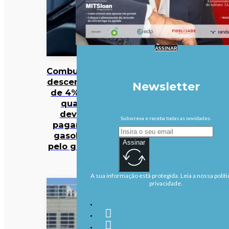
ASSINAR
Combustíveis
descem mais
Newsletter
de 4%. Veja
quanto
deveria
Subscreva e receba todas as novidades.
pagar pela
gasolina e
Assinar
pelo gasóleo
A sua informação está protegida. Leia a nossa políti
privacidade.