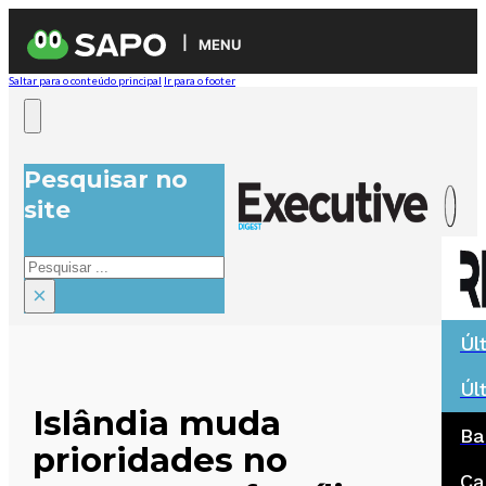
MENU
Saltar para o conteúdo principal
Ir para o footer
Pesquisar no
site
Pesquisar
×
Úl
Úl
Islândia muda
Ba
prioridades no
Ca