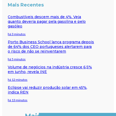
Mais Recentes
Combustíveis descem mais de 4%. Veja
quanto deveria pagar pela gasolina e pelo
gasóleo
há 3 minutos
Porto Business School lança programa depois
de 64% dos CEO portugueses alertarem para
o risco de não se reinventarem
há 5 minutos
Volume de negócios na indústria cresce 6,5%
em junho, revela INE
há 12 minutos
Eclipse vai reduzir produção solar em 45%,
indica REN
há 13 minutos