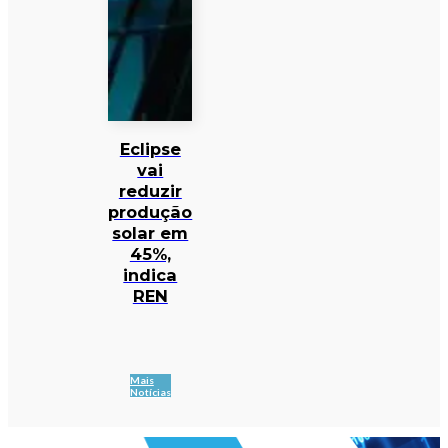
Eclipse
vai
reduzir
produção
solar em
45%,
indica
REN
Mais
Notícias