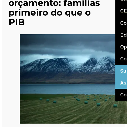
orçamento: famílias
primeiro do que o
CE
PIB
Co
Ed
Op
Co
Su
As
Co