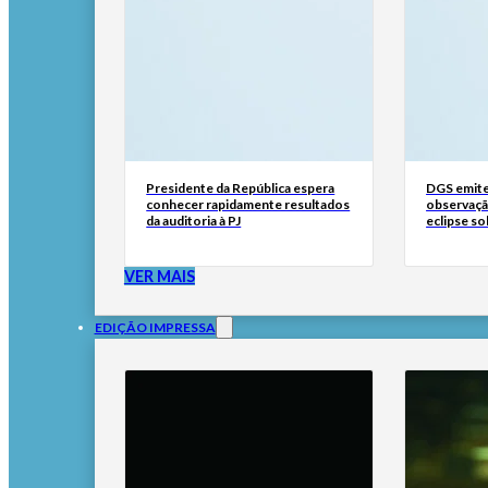
Presidente da República espera
DGS emite
conhecer rapidamente resultados
observaçã
da auditoria à PJ
eclipse so
VER MAIS
EDIÇÃO IMPRESSA