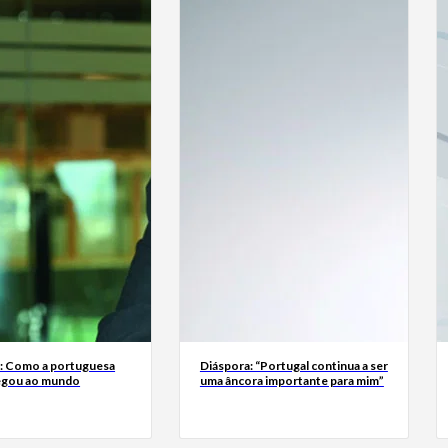
a: Como a portuguesa
Diáspora: “Portugal continua a ser
egou ao mundo
uma âncora importante para mim”