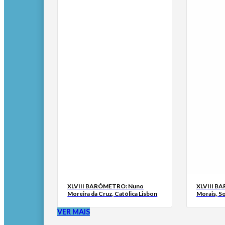
XLVIII BARÓMETRO: Nuno
XLVIII B
Moreira da Cruz, Católica Lisbon
Morais, S
VER MAIS