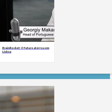
BrainRocket: O futuro aterrou em
Lisboa