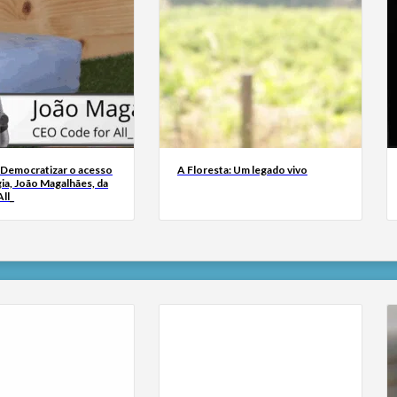
 Democratizar o acesso
A Floresta: Um legado vivo
ia, João Magalhães, da
ll_