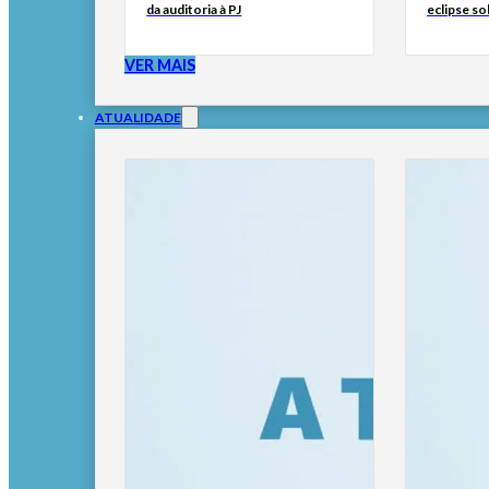
da auditoria à PJ
eclipse so
VER MAIS
ATUALIDADE