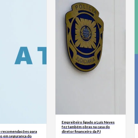
Empreiteiro ligado a Luís Neves
fez também obras na casa do
 recomendações para
diretor financeiro da PJ
o em segurança do