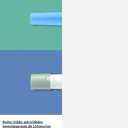
Reino Unido: autoridades
investigam mais de 150 mortes