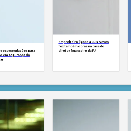
Empreiteiro ligado a Luís Neves
fez também obras na casa do
 recomendações para
diretor financeiro da PJ
o em segurança do
lar