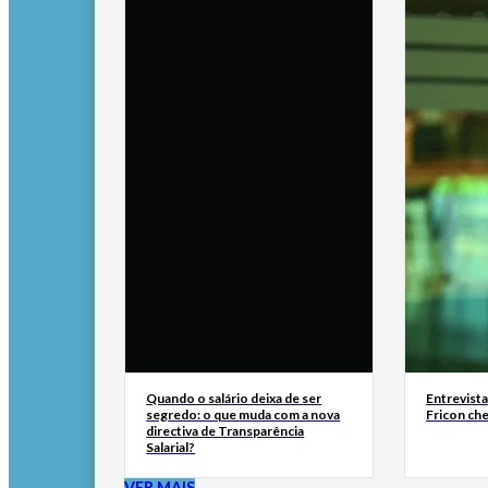
Quando o salário deixa de ser
Entrevist
segredo: o que muda com a nova
Fricon ch
directiva de Transparência
Salarial?
VER MAIS