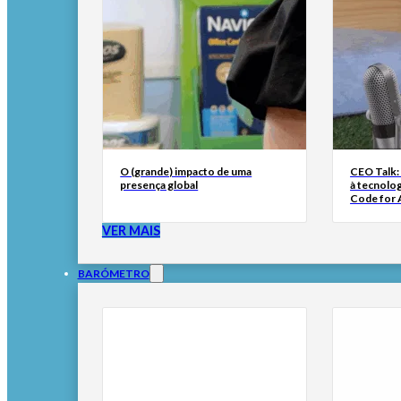
O (grande) impacto de uma
CEO Talk:
presença global
à tecnolog
Code for A
VER MAIS
BARÓMETRO