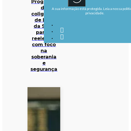
Programa
da
A sua informação está protegida. Leia a nossa políti
coligação
privacidade.
de Lula
da Silva
para a
reeleição
com foco
na
soberania
e
segurança