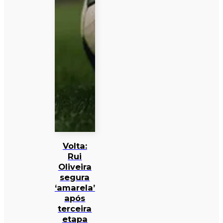
Volta:
Rui
Oliveira
segura
‘amarela’
após
terceira
etapa