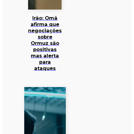
Irão: Omã
afirma que
negociações
sobre
Ormuz são
positivas
mas alerta
para
ataques