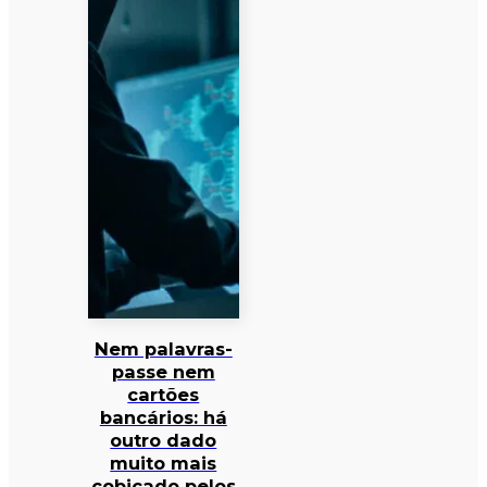
Nem palavras-
passe nem
cartões
bancários: há
outro dado
muito mais
cobiçado pelos