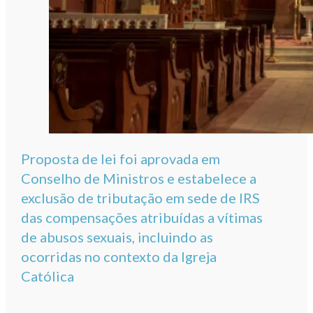
Proposta de lei foi aprovada em
Conselho de Ministros e estabelece a
exclusão de tributação em sede de IRS
das compensações atribuídas a vítimas
de abusos sexuais, incluindo as
ocorridas no contexto da Igreja
Católica