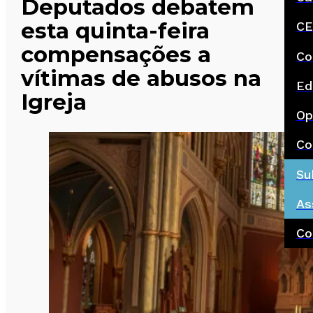
Deputados debatem
esta quinta-feira
CE
compensações a
Co
vítimas de abusos na
Ed
Igreja
Op
Co
Su
As
Co