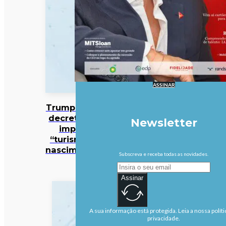
ASSINAR
Trump assina
decreto que
Newsletter
impede
“turismo de
nascimentos”
Subscreva e receba todas as novidades.
Assinar
A sua informação está protegida. Leia a nossa políti
privacidade.