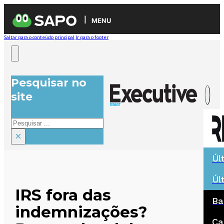
MENU
Saltar para o conteúdo principal
Ir para o footer
Pesquisar no
site
Pesquisar
×
Úl
Úl
IRS fora das
Ba
indemnizações?
Ca