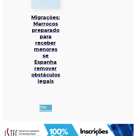
Migrações:
Marrocos
preparado
para
receber
menores
se
Espanha
remover
obstáculos
legais
Mais
Notícias