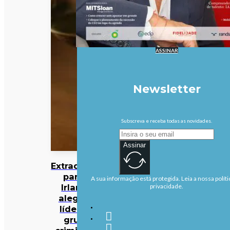
ASSINAR
Newsletter
Subscreva e receba todas as novidades.
Assinar
Extraditado
para a
A sua informação está protegida. Leia a nossa políti
Irlanda
privacidade.
alegado
líder do
grupo