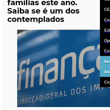
famílias este ano.
Saiba se é um dos
CE
contemplados
Co
Ed
Op
Co
Su
As
Co