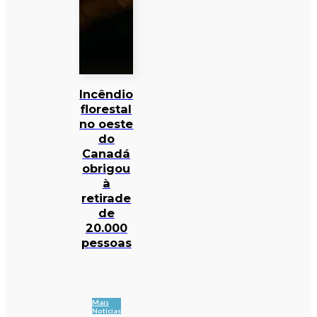
Incêndio
florestal
no oeste
do
Canadá
obrigou
à
retirade
de
20.000
pessoas
Mais
Notícias