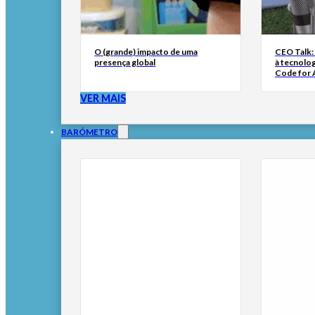
O (grande) impacto de uma
CEO Talk:
presença global
à tecnolog
Code for A
VER MAIS
BARÓMETRO