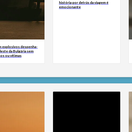
história por detrás da viagem é
emocionante
 explosivos despenha-
deste da Bulgária sem
os ou vítimas