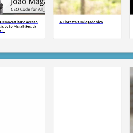
 Democratizar o acesso
A Floresta: Um legado vivo
ia, João Magalhães, da
ll_