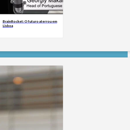
BrainRocket: O futuro aterrou em
Lisboa