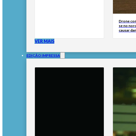
Drone com
se no nor
causar dan
VER MAIS
EDIÇÃO IMPRESSA