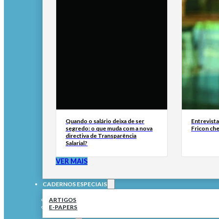
Quando o salário deixa de ser
Entrevist
segredo: o que muda com a nova
Fricon ch
directiva de Transparência
Salarial?
VER MAIS
CADERNOS ESPECIAIS
ARTIGOS
E-PAPERS