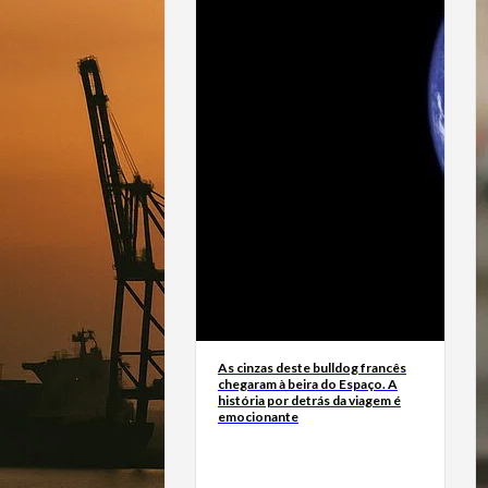
As cinzas deste bulldog francês
chegaram à beira do Espaço. A
história por detrás da viagem é
emocionante