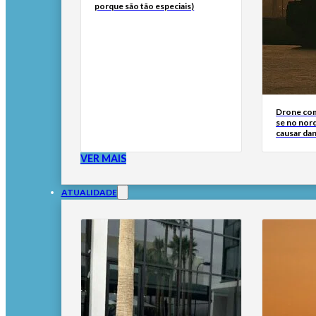
porque são tão especiais)
Drone com
se no nor
causar dan
VER MAIS
ATUALIDADE