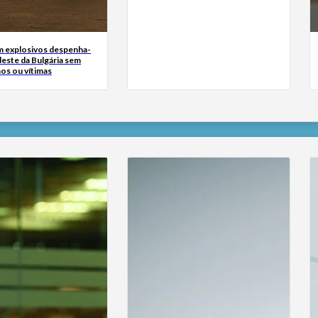
 explosivos despenha-
deste da Bulgária sem
os ou vítimas