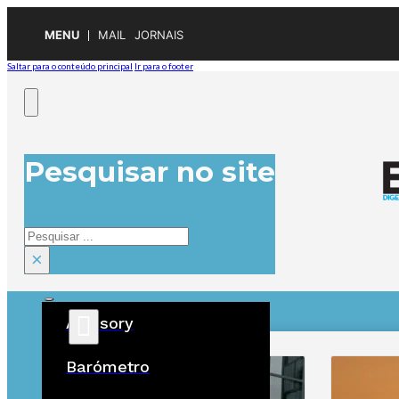
MENU
MAIL
JORNAIS
Saltar para o conteúdo principal
Ir para o footer
Pesquisar no site
Pesquisar
×
Advisory
ÚLTIMAS
Barómetro