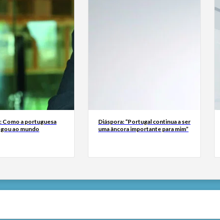
a: Como a portuguesa
Diáspora: “Portugal continua a ser
egou ao mundo
uma âncora importante para mim”