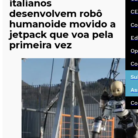
italianos
desenvolvem robô
CE
humanoide movido a
Co
jetpack que voa pela
Ed
primeira vez
Op
Co
Su
As
Co