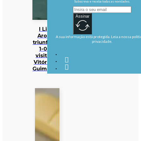
Subscreva e receba todas as novidades.
Assinar
I Liga:
Arouca
A sua informação está protegida. Leia a nossa políti
triunfa por
privacidade.
1-0 na
visita ao
Vitória de
Guimarães