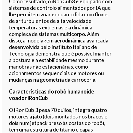
Como resultado, o iRonCub3 é equipado com
sistemas de controlo alimentados por IA que
lhe permitem voar enquanto lida com fluxos
de ar turbulentos de alta velocidade,
temperaturas extremas e a dinâmica
complexa de sistemas multicorpo. Além
disso, a modelagem aerodinâmica avançada
desenvolvida pelo Instituto Italiano de
Tecnologia demonstra que é possível manter
a postura e a estabilidade mesmo durante
manobras não estacionárias, como
acionamentos sequenciais de motores ou
mudanças na geometria da carroceria.
Características do robô humanoide
voador iRonCub
O iRonCub 3 pesa 70 quilos, integra quatro
motores a jato (dois montados nos braços e
dois num jetpack preso às costas do robô),
tem uma estrutura de titânio e capas