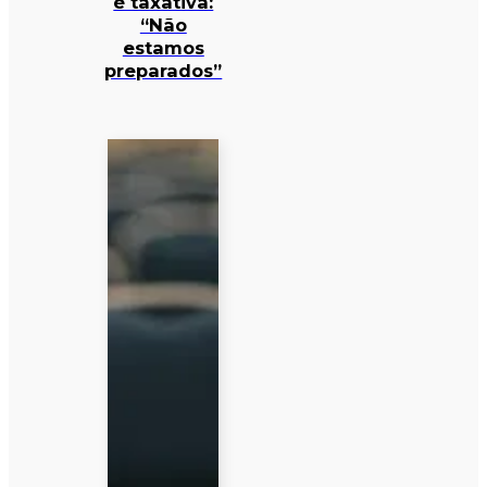
é taxativa:
“Não
estamos
preparados”