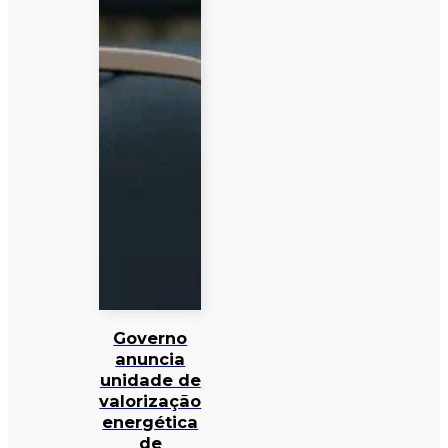
Governo
anuncia
unidade de
valorização
energética
de