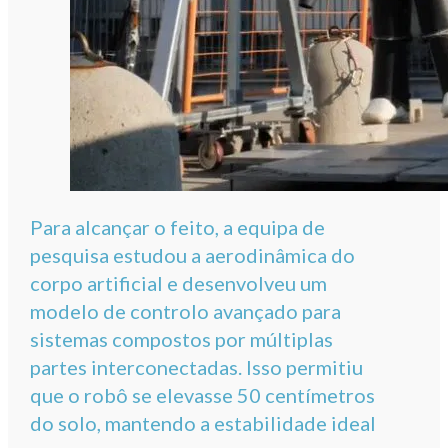
Para alcançar o feito, a equipa de
pesquisa estudou a aerodinâmica do
corpo artificial e desenvolveu um
modelo de controlo avançado para
sistemas compostos por múltiplas
partes interconectadas. Isso permitiu
que o robô se elevasse 50 centímetros
do solo, mantendo a estabilidade ideal