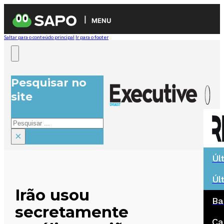
MENU
Saltar para o conteúdo principal
Ir para o footer
Pesquisar no
site
Pesquisar
×
Úl
Úl
Irão usou
Ba
secretamente
Ca