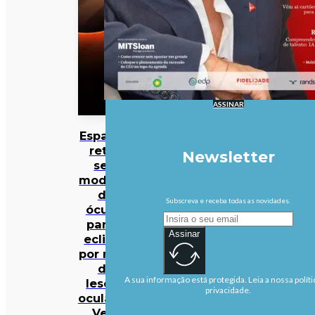
ASSINAR
Espanha
retira
Newsletter
seis
modelos
de
Subscreva e receba todas as novidades.
óculos
para o
Assinar
eclipse
por risco
de
A sua informação está protegida. Leia a nossa políti
lesões
privacidade.
oculares.
Veja