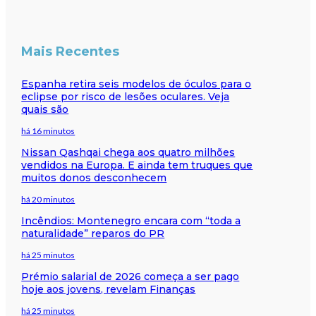
Mais Recentes
Espanha retira seis modelos de óculos para o
eclipse por risco de lesões oculares. Veja
quais são
há 16 minutos
Nissan Qashqai chega aos quatro milhões
vendidos na Europa. E ainda tem truques que
muitos donos desconhecem
há 20 minutos
Incêndios: Montenegro encara com “toda a
naturalidade” reparos do PR
há 25 minutos
Prémio salarial de 2026 começa a ser pago
hoje aos jovens, revelam Finanças
há 25 minutos