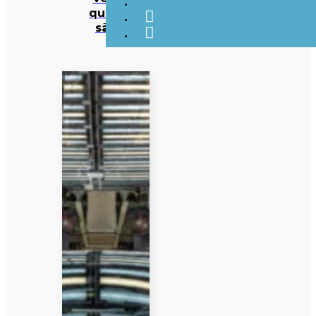
quais
são