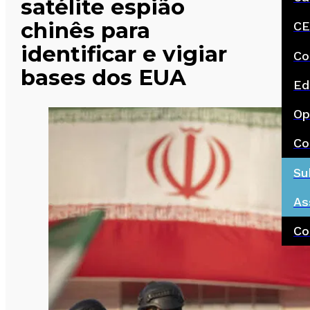
satélite espião
chinês para
CE
identificar e vigiar
Co
bases dos EUA
Ed
Op
Co
Su
As
Co