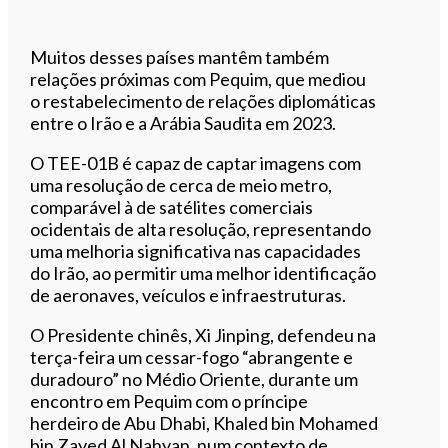
Muitos desses países mantêm também
relações próximas com Pequim, que mediou
o restabelecimento de relações diplomáticas
entre o Irão e a Arábia Saudita em 2023.
O TEE-01B é capaz de captar imagens com
uma resolução de cerca de meio metro,
comparável à de satélites comerciais
ocidentais de alta resolução, representando
uma melhoria significativa nas capacidades
do Irão, ao permitir uma melhor identificação
de aeronaves, veículos e infraestruturas.
O Presidente chinês, Xi Jinping, defendeu na
terça-feira um cessar-fogo “abrangente e
duradouro” no Médio Oriente, durante um
encontro em Pequim com o príncipe
herdeiro de Abu Dhabi, Khaled bin Mohamed
bin Zayed Al Nahyan, num contexto de